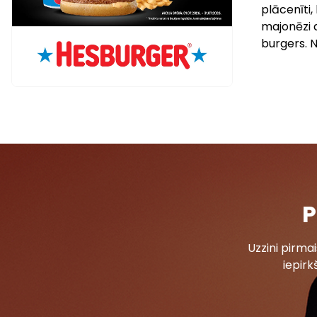
plācenīti,
majonēzi a
burgers. N
P
Uzzini pirm
iepirk