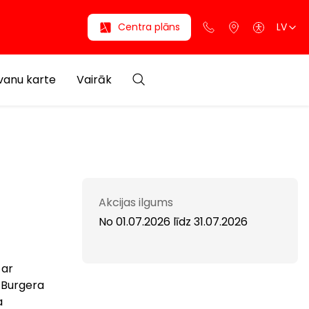
Centra plāns
LV
anu karte
Vairāk
Akcijas ilgums
No 01.07.2026
līdz
31.07.2026
 ar
 Burgera
a