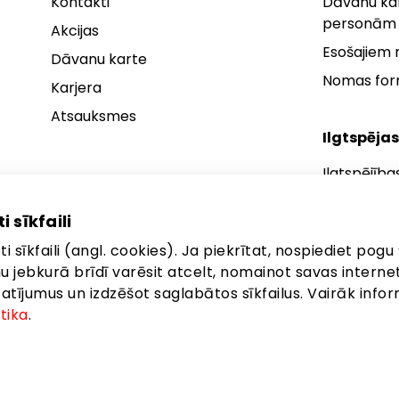
Kontakti
Dāvanu kar
personām
Akcijas
Esošajiem
Dāvanu karte
Nomas fo
Karjera
Atsauksmes
Ilgtspējas
Ilgtspējība
Ilgtspējības
i sīkfaili
Ilgtspējība
i sīkfaili (angl. cookies). Ja piekrītat, nospiediet pogu 
anu jebkurā brīdī varēsit atcelt, nomainot savas interne
ījumus un izdzēšot saglabātos sīkfailus. Vairāk infor
itika
.
eta: Brīvības gatve 372, Rīga, LV-1006
©