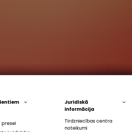
lientiem
Juridiskā
informācija
Tirdzniecības centra
 presei
noteikumi