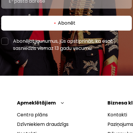
Abonēt
Abonējot jaunumus, jūs apstiprināt, ka esat
sasniedzis vismaz 13 gadu vecumu.
Apmeklētājiem
Biznesa k
Centra plāns
Kontakti
Dzīvniekiem draudzīgs
Paziņojums