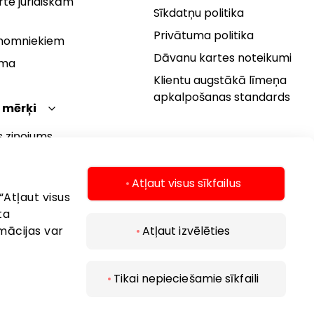
te juridiskām
Sīkdatņu politika
Privātuma politika
 nomniekiem
Dāvanu kartes noteikumi
rma
Klientu augstākā līmeņa
apkalpošanas standards
 mērķi
s ziņojums
 politika
s mērķi
Atļaut visus sīkfailus
“Atļaut visus
ta
mācijas var
Atļaut izvēlēties
Tikai nepieciešamie sīkfaili
 2026 AKROPOLIS. Visas tiesības aizsargātas..