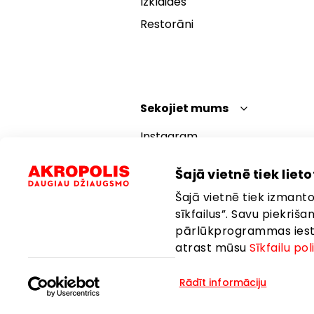
Izklaides
Restorāni
Sekojiet mums
Instagram
Facebook
Šajā vietnē tiek lietot
YouTube
Šajā vietnē tiek izmantot
TikTok
sīkfailus”. Savu piekriš
pārlūkprogrammas iestat
atrast mūsu
Sīkfailu pol
Rādīt informāciju
Valoda:
Latviešu
Atrašanās vi