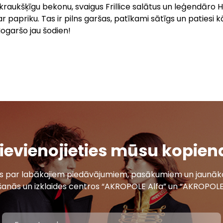
 kraukšķīgu bekonu, svaigus Frillice salātus un leģendāro
r papriku. Tas ir pilns garšas, patīkami sātīgs un patiesi 
ogaršo jau šodien!
ievienojieties mūsu kopien
ais par labākajiem piedāvājumiem, pasākumiem un jaunāko
šanās un izklaides centros “AKROPOLE Alfa” un “AKROPOLE