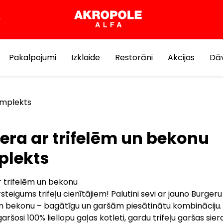
Pakalpojumi
Izklaide
Restorāni
Akcijas
Dāv
omplekts
era ar trifelēm un bekonu
lekts
r trifelēm un bekonu
teigums trifeļu cienītājiem! Palutini sevi ar jauno Burgeru
un bekonu – bagātīgu un garšām piesātinātu kombināciju.
garšosi 100% liellopu gaļas kotleti, gardu trifeļu garšas sier