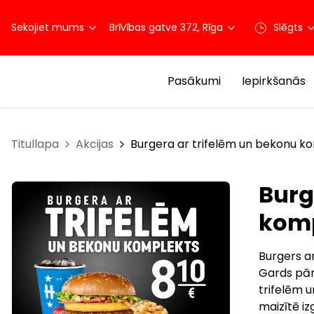
Sekojiet mums
Brīvības gatve 372, Rīga
Slēgts
Pasākumi
Iepirkšanās
Titullapa
Akcijas
Burgera ar trifelēm un bekonu k
Burg
komp
Burgers a
Gards pārs
trifelēm 
maizītē iz