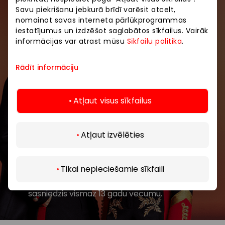
Savu piekrišanu jebkurā brīdī varēsit atcelt,
Pievienojieties mūsu kopienai
nomainot savas interneta pārlūkprogrammas
iestatījumus un izdzēšot saglabātos sīkfailus. Vairāk
Uzzini pirmais par labākajiem piedāvājumiem,
informācijas var atrast mūsu
Sīkfailu politika
.
pasākumiem un jaunāko informāciju iepirkšanās un
izklaides centros “AKROPOLE Alfa” un “AKROPOLE
Rādīt informāciju
Rīga”.
Atļaut visus sīkfailus
Atļaut izvēlēties
Abonēt
Tikai nepieciešamie sīkfaili
Abonējot jaunumus, jūs apstiprināt, ka esat
sasniedzis vismaz 13 gadu vecumu.