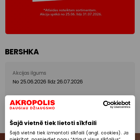
BERSHKA
Akcijas ilgums
No 25.06.2026
līdz
26.07.2026
IZPĀRDOŠANA. Atlaides pavasara-vasaras kolekcijai.
Šajā vietnē tiek lietoti sīkfaili
Šajā vietnē tiek izmantoti sīkfaili (angl. cookies). Ja
piekrītat, nospiediet pogu “Atļaut visus sīkfailus”.