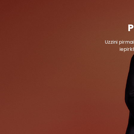
P
Uzzini pirm
iepirk