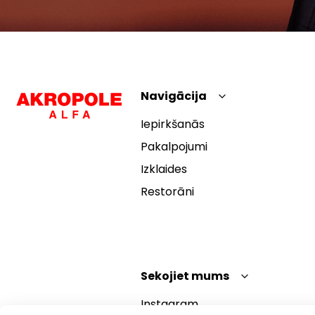
Navigācija
Iepirkšanās
Pakalpojumi
Izklaides
Restorāni
Sekojiet mums
Instagram