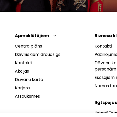
Apmeklētājiem
Biznesa k
Centra plāns
Kontakti
Dzīvniekiem draudzīgs
Paziņojums
Kontakti
Dāvanu kar
personām
Akcijas
Esošajiem
Dāvanu karte
Nomas fo
Karjera
Atsauksmes
Ilgtspējas
Ilgtspējība