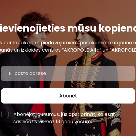
ievienojieties mūsu kopien
ais par labākajiem piedāvājumiem, pasākumiem un jaunāko
šanās un izklaides centros “AKROPOLE Alfa” un “AKROPOLE
Abonēt
Abonējot jaunumus, jūs apstiprināt, ka esat
sasniedzis vismaz 13 gadu vecumu.