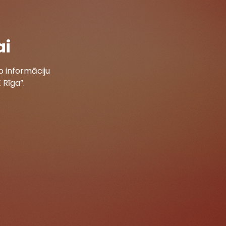
ai
 informāciju
 Rīga”.