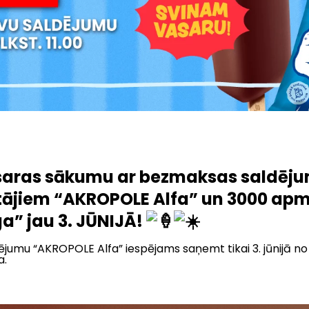
saras sākumu ar bezmaksas saldēj
ājiem “AKROPOLE Alfa” un 3000 ap
a” jau 3. JŪNIJĀ!
umu “AKROPOLE Alfa” iespējams saņemt tikai 3. jūnijā no p
a.