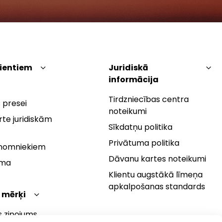
lientiem
Juridiskā
informācija
Tirdzniecības centra
 presei
noteikumi
te juridiskām
Sīkdatņu politika
Privātuma politika
 nomniekiem
Dāvanu kartes noteikumi
rma
Klientu augstākā līmeņa
apkalpošanas standards
 mērķi
s ziņojums