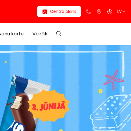
Centra plāns
LV
anu karte
Vairāk