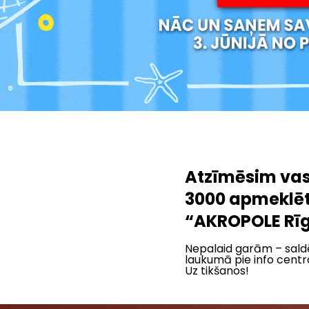
Atzīmēsim va
3000 apmeklēt
“AKROPOLE Rīg
Nepalaid garām – saldēj
laukumā pie info centr
Uz tikšanos!