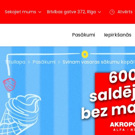
Sekojiet mums
Brīvības gatve 372, Rīga
Atvērts
Pasākumi
Iepirkšanās
Titullapa
Pasākumi
Svinam vasaras sākumu kopā!