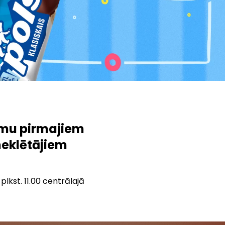
umu pirmajiem
meklētājiem
lkst. 11.00 centrālajā