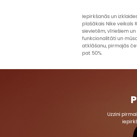
Iepirkšanās un izklaides
plašākais Nike veikals
sievietēm, vīriešiem un
funkcionalitāti un mūsd
atklāšanu, pirmajās če
pat 50%.
P
Uzzini pirm
iepirk