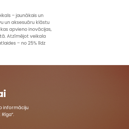
eikals – jaunākais un
vu un aksesuāru klāstu
 kas apvieno inovācijas,
tā. Atzīmējot veikala
laides – no 25% līdz
ai
 informāciju
 Rīga”.