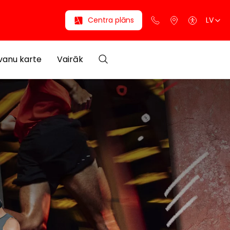
Centra plāns
LV
anu karte
Vairāk