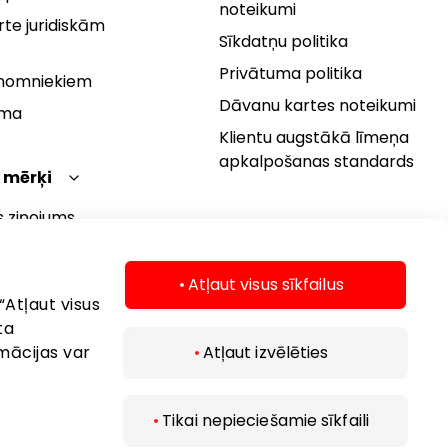
noteikumi
te juridiskām
Sīkdatņu politika
Privātuma politika
 nomniekiem
Dāvanu kartes noteikumi
rma
Klientu augstākā līmeņa
apkalpošanas standards
 mērķi
s ziņojums
 politika
s mērķi
Atļaut visus sīkfailus
“Atļaut visus
ta
mācijas var
Atļaut izvēlēties
Tikai nepieciešamie sīkfaili