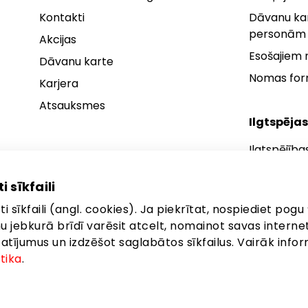
Kontakti
Dāvanu kar
personām
Akcijas
Esošajiem
Dāvanu karte
Nomas fo
Karjera
Atsauksmes
Ilgtspējas
Ilgtspējība
Ilgtspējības
i sīkfaili
Ilgtspējība
i sīkfaili (angl. cookies). Ja piekrītat, nospiediet pogu 
anu jebkurā brīdī varēsit atcelt, nomainot savas interne
ījumus un izdzēšot saglabātos sīkfailus. Vairāk infor
itika
.