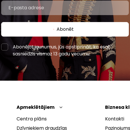
Abonēt
Abonējot jaunumus, jūs apstiprināt, ka esat
sasniedzis vismaz 13 gadu vecumu.
Apmeklētājiem
Biznesa k
Centra plāns
Kontakti
Dzīvniekiem draudzīgs
Paziņojums