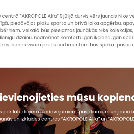
 centrā “AKROPOLE Alfa” 9.jūlijā durvis vērs jaunais Nike v
 Rīgā, piedāvājot plašu sporta un brīvā laika apģērbu, apa
 bērniem. Veikalā būs pieejamas jaunākās Nike kolekcijas,
ienīgu dizainu, nodrošinot komfortu gan ikdienā, gan spor
trās dienās
visam preču sortimentam būs spēkā īpašas at
ievienojieties mūsu kopien
ais par labākajiem piedāvājumiem, pasākumiem un jaunāko
šanās un izklaides centros “AKROPOLE Alfa” un “AKROPOLE