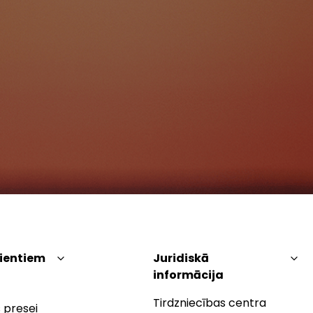
lientiem
Juridiskā
informācija
Tirdzniecības centra
 presei