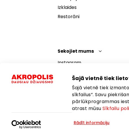
Izklaides
Restorāni
Sekojiet mums
Instagram
Facebook
Šajā vietnē tiek lietot
YouTube
Šajā vietnē tiek izmantot
TikTok
sīkfailus”. Savu piekriš
pārlūkprogrammas iestat
atrast mūsu
Sīkfailu pol
Rādīt informāciju