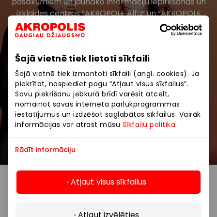
pasākumiem un jaunāko informāciju iepirkšanās un
izklaides centros “AKROPOLE Alfa” un “AKROPOLE
Rīga”.
Šajā vietnē tiek lietoti sīkfaili
Šajā vietnē tiek izmantoti sīkfaili (angl. cookies). Ja
piekrītat, nospiediet pogu “Atļaut visus sīkfailus”.
Savu piekrišanu jebkurā brīdī varēsit atcelt,
Abonēt
nomainot savas interneta pārlūkprogrammas
iestatījumus un izdzēšot saglabātos sīkfailus. Vairāk
informācijas var atrast mūsu
Sīkfailu politika
.
Abonējot jaunumus, jūs apstiprināt, ka esat
sasniedzis vismaz 13 gadu vecumu.
Rādīt informāciju
Atļaut visus sīkfailus
Atļaut izvēlēties