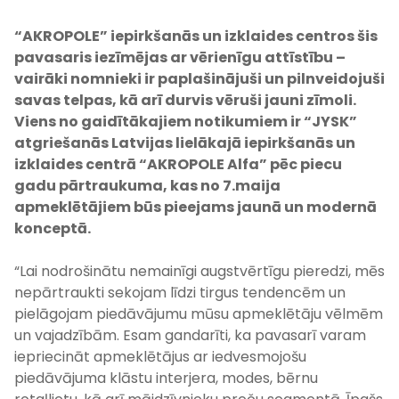
“AKROPOLE” iepirkšanās un izklaides centros šis
pavasaris iezīmējas ar vērienīgu attīstību –
vairāki nomnieki ir paplašinājuši un pilnveidojuši
savas telpas, kā arī durvis vēruši jauni zīmoli.
Viens no gaidītākajiem notikumiem ir “
JYSK
”
atgriešanās Latvijas lielākajā iepirkšanās
un
izklaides
centrā “AKROPOLE Alfa” pēc piecu
gadu pārtraukuma, kas no 7.maija
apmeklētājiem būs pieejams jaunā un modernā
konceptā.
“Lai nodrošinātu nemainīgi augstvērtīgu pieredzi, mēs
nepārtraukti sekojam līdzi tirgus tendencēm un
pielāgojam piedāvājumu mūsu apmeklētāju vēlmēm
un vajadzībām. Esam gandarīti, ka pavasarī varam
iepriecināt apmeklētājus ar iedvesmojošu
piedāvājuma klāstu interjera, modes, bērnu