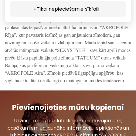
Beauty”.
Tikai nepieciešamie sīkfaili
“AKROPOLE Rīga” – jaunumi modes preču klāstā un
paplašinātas telpas
Nomnieku attīstība turpinās arī “AKROPOLE
Rīga”, kur pavasaris iezīmējas gan ar jauniem zīmoliem, gan
nozīmīgiem esošo veikalu uzlabojumiem. Martā iepirkšanās centrā
atvērās intīmpreču veikals “SEXYSTYLE”, savukārt aprīlī modes
preču klāstu papildināja poļu zīmola “TATUUM” otrais veikals
Baltijā, kas jau februārī veiksmīgi atklāja savu pirmo veikalu
“AKROPOLE Alfa”. Zīmols piedāvā ilgtspējīgu apģērbu, kas
saglabā aktualitāti neatkarīgi no mainīgajām modes tendencēm.
Pievienojieties mūsu kopienai
Uzzini pirmais par labākajiem piedāvājumiem,
pasākumiem un jaunāko informāciju iepirkšanās un
izklaides centros “AKROPOLE Alfa” un “AKROPOLE