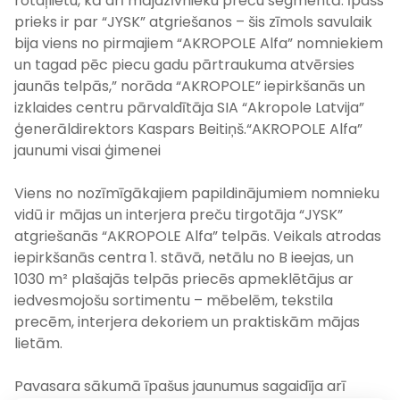
rotaļlietu, kā arī mājdzīvnieku preču segmentā. Īpašs
prieks ir par “
JYSK
” atgriešanos – šis zīmols savulaik
bija viens no pirmajiem “AKROPOLE Alfa” nomniekiem
un tagad
pēc piecu gadu
pārtraukuma atvērsies
jaunās telpās,” norāda “AKROPOLE” iepirkšanās un
izklaides centru pārvaldītāja SIA “Akropole Latvija”
ģenerāldirektors Kaspars Beitiņš.
“AKROPOLE Alfa”
jaunumi visai ģimenei
Viens no nozīmīgākajiem papildinājumiem nomnieku
vidū ir mājas un interjera preču tirgotāja “
JYSK
”
atgriešanās “AKROPOLE Alfa” telpās. Veikals atrodas
iepirkšanās centra 1. stāvā, netālu no B ieejas, un
1030 m² plašajās telpās priecēs apmeklētājus ar
iedvesmojošu sortimentu – mēbelēm, tekstila
precēm, interjera dekoriem un praktiskām mājas
lietām.
Pavasara sākumā īpašus jaunumus sagaidīja arī