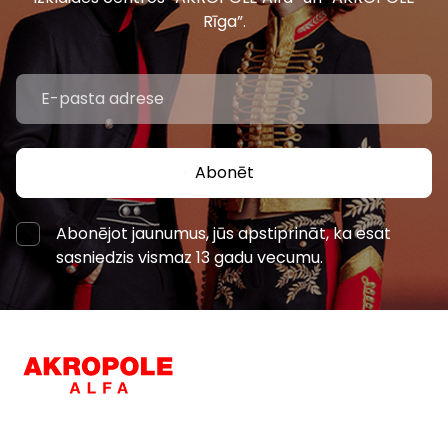
Rīga”.
Abonēt
Abonējot jaunumus, jūs apstiprināt, ka esat
sasniedzis vismaz 13 gadu vecumu.