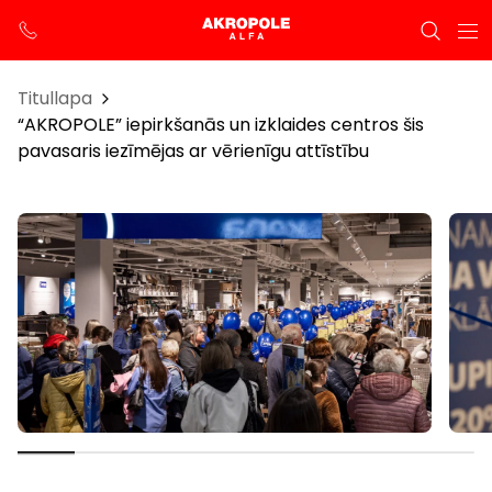
Titullapa
“AKROPOLE” iepirkšanās un izklaides centros šis
pavasaris iezīmējas ar vērienīgu attīstību