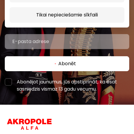
pasākumiem un jaunāko informāciju iepirkšanās un
izklaides centros “AKROPOLE Alfa” un “AKROPOLE
Tikai nepieciešamie sīkfaili
Rīga”.
Abonēt
Abonējot jaunumus, jūs apstiprināt, ka esat
sasniedzis vismaz 13 gadu vecumu.