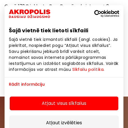
Cenā 179€ iekļauts: Ray-Ban zīmola ietvars + 2
dzidrinātās briļļu lēcas 1.5 FSV Organic HMC
(sph.+/-6.00, cyl.+2.00) + briļļu pielāgošana.
Šajā vietnē tiek lietoti sīkfaili
Piedāvājums nesummējas ar citām akcijām un
Šajā vietnē tiek izmantoti sīkfaili (angl. cookies). Ja
atlaidēm.
piekrītat, nospiediet pogu “Atļaut visus sīkfailus”.
Plašāka informācija veikalos pie konsultanta.
Savu piekrišanu jebkurā brīdī varēsit atcelt,
https://visionexpress.lv/akcija-ray-ban-
nomainot savas interneta pārlūkprogrammas
saulesbrillem-un-brillem/
iestatījumus un izdzēšot saglabātos sīkfailus. Vairāk
informācijas var atrast mūsu
Sīkfailu politika
.
Akcijas periods: 15.05.- 16.07.2025.
Rādīt informāciju
Atļaut visus sīkfailus
Pievienojieties mūsu kopienai
Atļaut izvēlēties
Uzzini pirmais par labākajiem piedāvājumiem,