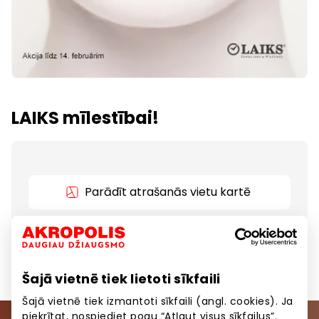
LAIKS mīlestībai!
Parādīt atrašanās vietu kartē
Rotaslietām un pulksteņiem līdz 50%.
Šajā vietnē tiek lietoti sīkfaili
Šajā vietnē tiek izmantoti sīkfaili (angl. cookies). Ja
piekrītat, nospiediet pogu “Atļaut visus sīkfailus”.