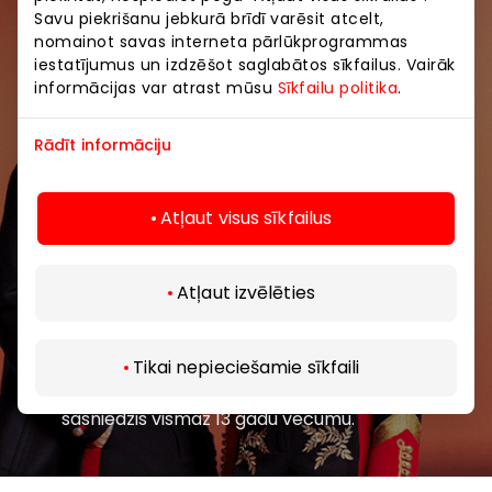
Savu piekrišanu jebkurā brīdī varēsit atcelt,
Pievienojieties mūsu kopienai
nomainot savas interneta pārlūkprogrammas
iestatījumus un izdzēšot saglabātos sīkfailus. Vairāk
Uzzini pirmais par labākajiem piedāvājumiem,
informācijas var atrast mūsu
Sīkfailu politika
.
pasākumiem un jaunāko informāciju iepirkšanās un
izklaides centros “AKROPOLE Alfa” un “AKROPOLE
Rādīt informāciju
Rīga”.
Atļaut visus sīkfailus
Atļaut izvēlēties
Abonēt
Tikai nepieciešamie sīkfaili
Abonējot jaunumus, jūs apstiprināt, ka esat
sasniedzis vismaz 13 gadu vecumu.