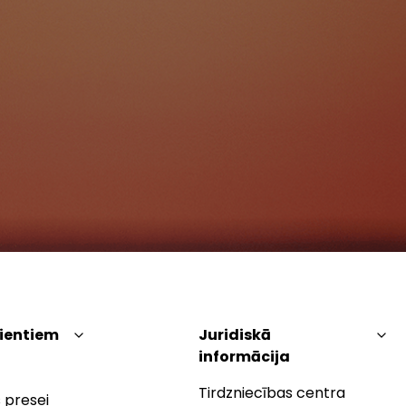
lientiem
Juridiskā
informācija
Tirdzniecības centra
 presei