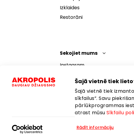
Izklaides
Restorāni
Sekojiet mums
Instagram
Facebook
Šajā vietnē tiek lietot
YouTube
Šajā vietnē tiek izmantot
TikTok
sīkfailus”. Savu piekriš
pārlūkprogrammas iestat
atrast mūsu
Sīkfailu pol
Rādīt informāciju