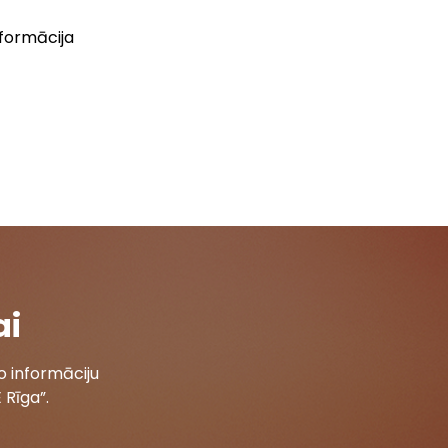
formācija
ai
 informāciju
 Rīga”.