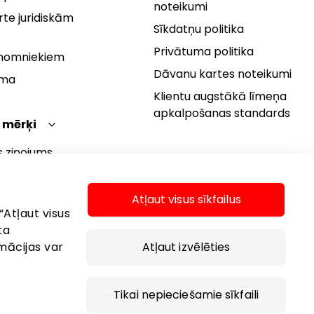
noteikumi
te juridiskām
Sīkdatņu politika
Privātuma politika
 nomniekiem
Dāvanu kartes noteikumi
rma
Klientu augstākā līmeņa
apkalpošanas standards
 mērķi
s ziņojums
 politika
s mērķi
Atļaut visus sīkfailus
“Atļaut visus
ta
mācijas var
Atļaut izvēlēties
Tikai nepieciešamie sīkfaili