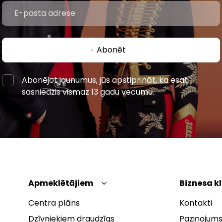
Abonēt
Abonējot jaunumus, jūs apstiprināt, ka esat
sasniedzis vismaz 13 gadu vecumu.
Apmeklētājiem
Biznesa k
Centra plāns
Kontakti
Dzīvniekiem draudzīgs
Paziņojums