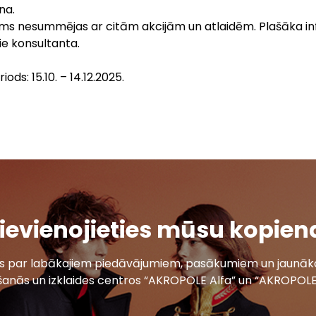
na.
ms nesummējas ar citām akcijām un atlaidēm. Plašāka in
ie konsultanta.
iods: 15.10. – 14.12.2025.
ievienojieties mūsu kopien
ais par labākajiem piedāvājumiem, pasākumiem un jaunāko
šanās un izklaides centros “AKROPOLE Alfa” un “AKROPOLE