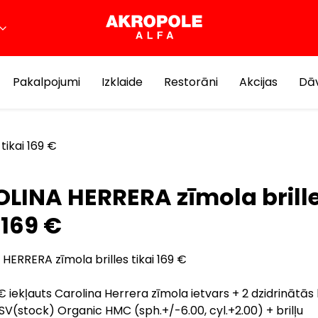
Pakalpojumi
Izklaide
Restorāni
Akcijas
Dāv
tikai 169 €
LINA HERRERA zīmola brill
 169 €
HERRERA zīmola brilles tikai 169 €
 iekļauts Carolina Herrera zīmola ietvars + 2 dzidrinātās b
FSV(stock) Organic HMC (sph.+/-6.00, cyl.+2.00) + brilļu