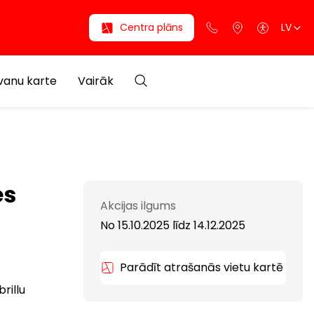
Centra plāns
LV
anu karte
Vairāk
es
Akcijas ilgums
No 15.10.2025
līdz
14.12.2025
Parādīt atrašanās vietu kartē
rillu