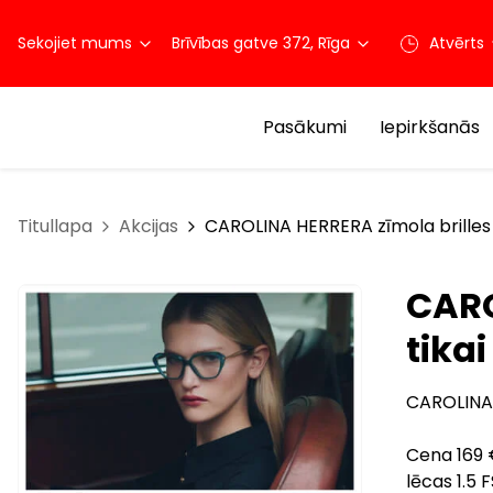
Sekojiet mums
Brīvības gatve 372, Rīga
Atvērts
Pasākumi
Iepirkšanās
Titullapa
Akcijas
CAROLINA HERRERA zīmola brilles 
CARO
tikai
CAROLINA 
Cena 169 €
lēcas 1.5 