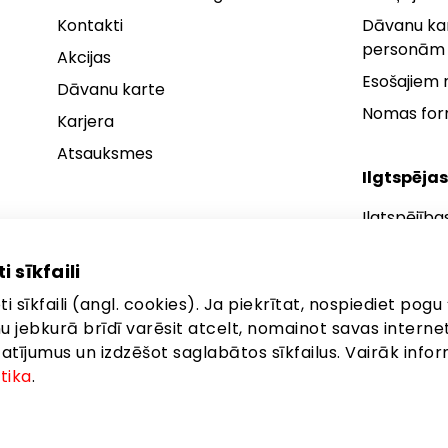
Kontakti
Dāvanu kar
personām
Akcijas
Esošajiem
Dāvanu karte
Nomas fo
Karjera
Atsauksmes
Ilgtspējas
Ilgtspējība
Ilgtspējības
i sīkfaili
Ilgtspējība
i sīkfaili (angl. cookies). Ja piekrītat, nospiediet pogu 
anu jebkurā brīdī varēsit atcelt, nomainot savas interne
ījumus un izdzēšot saglabātos sīkfailus. Vairāk infor
itika
.