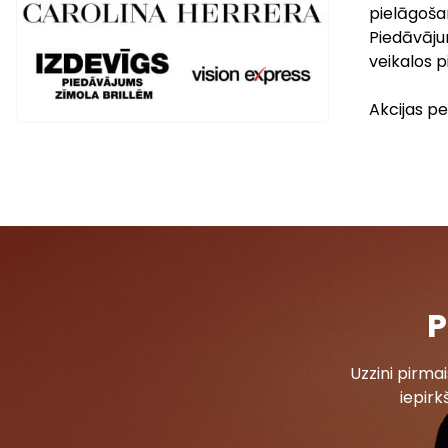
pielāgoša
Piedāvāju
veikalos p
Akcijas per
P
Uzzini pirm
iepirk