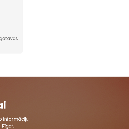
 gatavas
ai
 informāciju
 Rīga”.