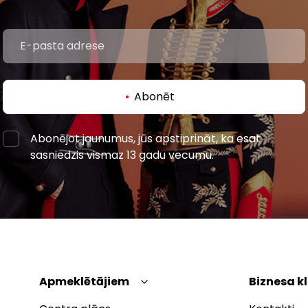
Abonēt
Abonējot jaunumus, jūs apstiprināt, ka esat
sasniedzis vismaz 13 gadu vecumu.
Apmeklētājiem
Biznesa k