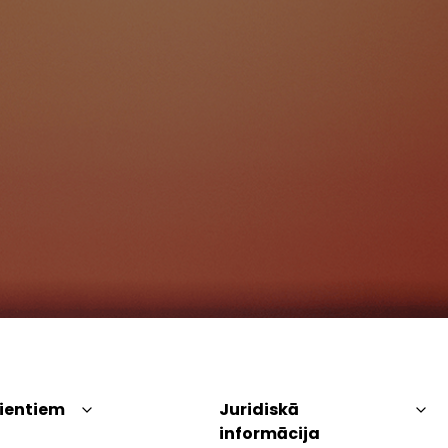
lientiem
Juridiskā
informācija