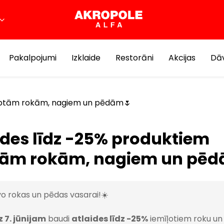
Pakalpojumi
Izklaide
Restorāni
Akcijas
Dāv
koptām rokām, nagiem un pēdām🌷
ides līdz -25% produktiem
ām rokām, nagiem un pēd
o rokas un pēdas vasarai!☀️
dz 7. jūnijam
baudi
atlaides līdz -25%
iemīļotiem roku un