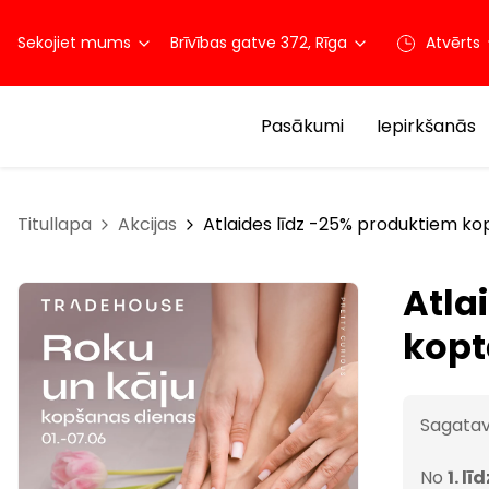
Sekojiet mums
Brīvības gatve 372, Rīga
Atvērts
Pasākumi
Iepirkšanās
Titullapa
Akcijas
Atlaides līdz -25% produktiem 
Atla
kopt
Sagatav
No
1. lī