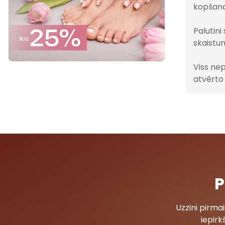
kopšana
Palutini
skaistu
Viss ne
atvērto
P
Uzzini pirm
iepirk