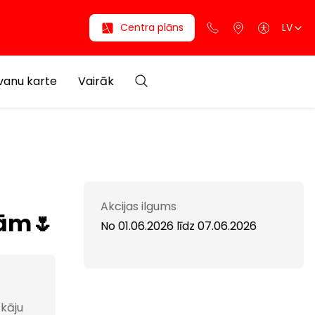
Centra plāns
LV
anu karte
Vairāk
Akcijas ilgums
ām🌷
No 01.06.2026
līdz
07.06.2026
 kāju