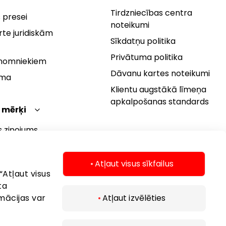
Tirdzniecības centra
 presei
noteikumi
te juridiskām
Sīkdatņu politika
Privātuma politika
 nomniekiem
Dāvanu kartes noteikumi
rma
Klientu augstākā līmeņa
apkalpošanas standards
 mērķi
s ziņojums
 politika
s mērķi
Atļaut visus sīkfailus
“Atļaut visus
ta
mācijas var
Atļaut izvēlēties