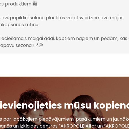
s produktiem!🛍️
 sevi, papildini salona plauktus vai atsvaidzini savu mājas
mkopšanas rutīnu!
pieciešamais maigai ādai, koptiem nagiem un pēdām, kas
 apavu sezonai!💅🏼
ievienojieties mūsu kopien
ais par labākajiem piedāvājumiem, pasākumiem un jaunāko
šanās un izklaides centros “AKROPOLE Alfa” un “AKROPOLE