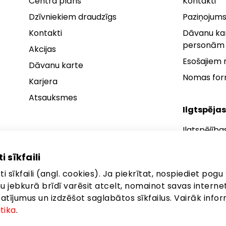
Centra plāns
Kontakti
Dzīvniekiem draudzīgs
Paziņojums
Kontakti
Dāvanu kar
personām
Akcijas
Esošajiem
Dāvanu karte
Nomas fo
Karjera
Atsauksmes
Ilgtspējas
Ilgtspējība
Ilgtspējības
i sīkfaili
Ilgtspējība
i sīkfaili (angl. cookies). Ja piekrītat, nospiediet pogu 
anu jebkurā brīdī varēsit atcelt, nomainot savas interne
ījumus un izdzēšot saglabātos sīkfailus. Vairāk infor
itika
.