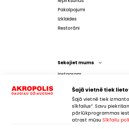
Iepirkšanās
Pakalpojumi
Izklaides
Restorāni
Sekojiet mums
Instagram
Facebook
Šajā vietnē tiek lietot
YouTube
Šajā vietnē tiek izmantot
TikTok
sīkfailus”. Savu piekriš
pārlūkprogrammas iestat
atrast mūsu
Sīkfailu pol