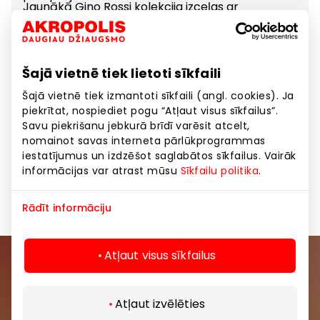
Jaunākā
Gino Rossi
kolekcija izceļas ar
izsmalcinātiem siluetiem, mierīgu krāsu paleti un
laikmetīgiem aksesuāriem, kas dabiski papildina
ikvienu tēlu.
No elegantām augstpapēžu kurpēm,
minimālistiskām sandalēm un izsmalcinātām
Šajā vietnē tiek lietoti sīkfaili
somām sievietēm līdz klasiskām
lofer
tipa
kurpēm, zamšādas apaviem un modernām
Šajā vietnē tiek izmantoti sīkfaili (angl. cookies). Ja
sportiska stila sporta kurpēm vīriešiem —
kolekcija apvieno vakara eleganci ar ikdienas
piekrītat, nospiediet pogu “Atļaut visus sīkfailus”.
vieglumu.
Savu piekrišanu jebkurā brīdī varēsit atcelt,
Mūsdienīga. Atturīga. Pārliecināta.
nomainot savas interneta pārlūkprogrammas
Ideāli piemērota vasaras vakariem pilsētā,
svinībām un ikvienam mirklim, kurā
iestatījumus un izdzēšot saglabātos sīkfailus. Vairāk
nepieciešams viegls elegances pieskāriens.
informācijas var atrast mūsu
Sīkfailu politika
.
Atklājiet jauno
Gino Rossi
apavu un somu
kolekciju jau tagad CCC veikalos.
Rādīt informāciju
Atļaut visus sīkfailus
Pievienojieties mūsu kopienai
Atļaut izvēlēties
Uzzini pirmais par labākajiem piedāvājumiem,