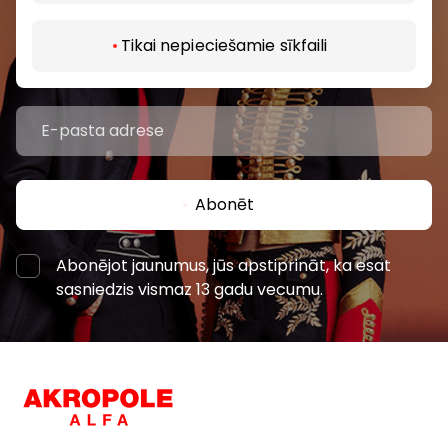
pasākumiem un jaunāko informāciju iepirkšanās un
izklaides centros “AKROPOLE Alfa” un “AKROPOLE
Tikai nepieciešamie sīkfaili
Rīga”.
Abonēt
Abonējot jaunumus, jūs apstiprināt, ka esat
sasniedzis vismaz 13 gadu vecumu.