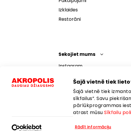
Pakalpojumi
Izklaides
Restorāni
Sekojiet mums
Instagram
Facebook
Šajā vietnē tiek lietot
YouTube
Šajā vietnē tiek izmantot
TikTok
sīkfailus”. Savu piekriš
pārlūkprogrammas iestat
atrast mūsu
Sīkfailu pol
Rādīt informāciju