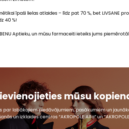
mētikai īpaši lielas atlaides – līdz pat 70 %, bet LIVSANE pro
īdz 40 %!
BENU Aptieku, un mūsu farmaceiti ieteiks jums piemērotāko
ievienojieties mūsu kopien
ais par labākajiem piedāvājumiem, pasākumiem un jaunāko
šanās un izklaides centros “AKROPOLE Alfa” un “AKROPOLE