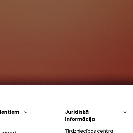
lientiem
Juridiskā
informācija
Tirdzniecības centra