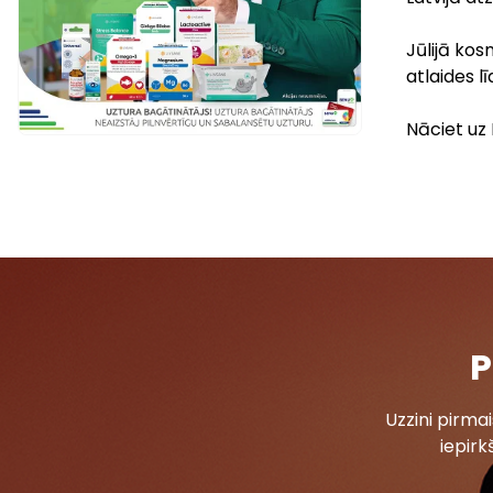
Jūlijā kos
atlaides l
Nāciet uz 
P
Uzzini pirm
iepirk