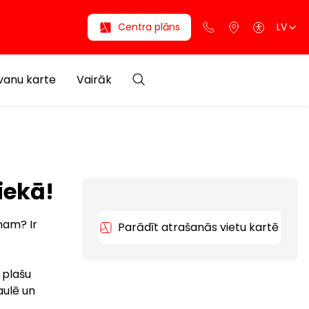
Centra plāns
LV
anu karte
Vairāk
iekā!
nam? Ir
Parādīt atrašanās vietu kartē
 plašu
aulē un