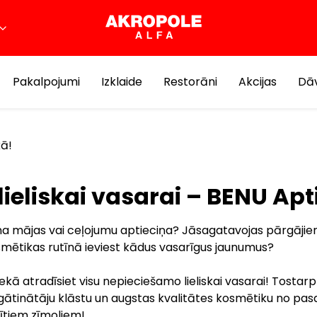
Pakalpojumi
Izklaide
Restorāni
Akcijas
Dāv
kā!
 lieliskai vasarai – BENU Apt
na mājas vai ceļojumu aptieciņa? Jāsagatavojas pārgājie
mētikas rutīnā ieviest kādus vasarīgus jaunumus?
kā atradīsiet visu nepieciešamo lieliskai vasarai! Tostarp
gātinātāju klāstu un augstas kvalitātes kosmētiku no pas
zītiem zīmoliem!