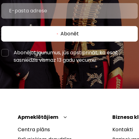
Abonēt
Abonējot jaunumus, jūs apstiprināt, ka esat
sasniedzis vismaz 13 gadu vecumu.
Apmeklētājiem
Biznesa k
Centra plāns
Kontakti