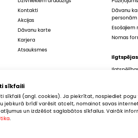
Dzīvniekiem draudzīgs
Paziņojums
Kontakti
Dāvanu kar
personām
Akcijas
Esošajiem
Dāvanu karte
Nomas fo
Karjera
Atsauksmes
Ilgtspējas
Ilgtspējība
Ilgtspējības
i sīkfaili
Ilgtspējība
i sīkfaili (angl. cookies). Ja piekrītat, nospiediet pogu 
anu jebkurā brīdī varēsit atcelt, nomainot savas interne
ījumus un izdzēšot saglabātos sīkfailus. Vairāk infor
itika
.