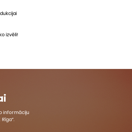
dukcijai
 izvēli!
ai
 informāciju
 Rīga”.