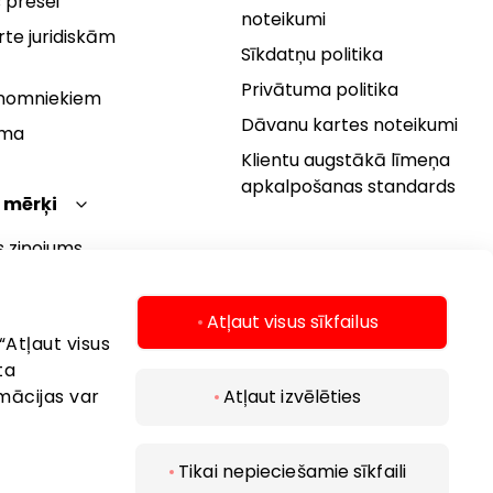
 presei
noteikumi
te juridiskām
Sīkdatņu politika
Privātuma politika
 nomniekiem
Dāvanu kartes noteikumi
rma
Klientu augstākā līmeņa
apkalpošanas standards
 mērķi
s ziņojums
 politika
s mērķi
Atļaut visus sīkfailus
“Atļaut visus
ta
mācijas var
Atļaut izvēlēties
Tikai nepieciešamie sīkfaili