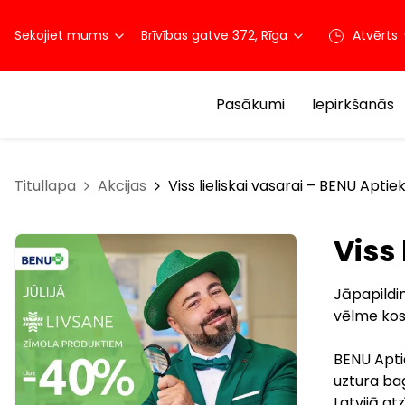
Sekojiet mums
Brīvības gatve 372, Rīga
Atvērts
Pasākumi
Iepirkšanās
Titullapa
Akcijas
Viss lieliskai vasarai – BENU Aptie
Viss
Jāpapildi
vēlme kos
BENU Aptie
uztura ba
Latvijā at