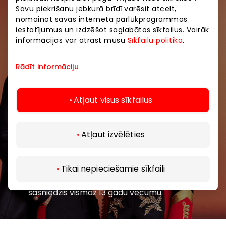
Savu piekrišanu jebkurā brīdī varēsit atcelt,
Pievienojieties mūsu kopienai
nomainot savas interneta pārlūkprogrammas
iestatījumus un izdzēšot saglabātos sīkfailus. Vairāk
Uzzini pirmais par labākajiem piedāvājumiem,
informācijas var atrast mūsu
Sīkfailu politika
.
pasākumiem un jaunāko informāciju iepirkšanās un
izklaides centros “AKROPOLE Alfa” un “AKROPOLE
Rādīt informāciju
Rīga”.
Atļaut visus sīkfailus
Atļaut izvēlēties
Abonēt
Tikai nepieciešamie sīkfaili
Abonējot jaunumus, jūs apstiprināt, ka esat
sasniedzis vismaz 13 gadu vecumu.