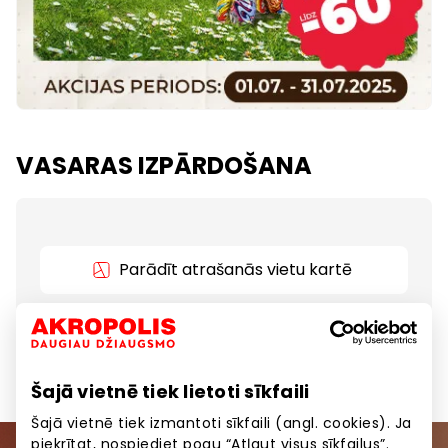
VASARAS IZPĀRDOŠANA
Parādīt atrašanās vietu kartē
Atlaides visās preču grupās līdz 60%!
Šajā vietnē tiek lietoti sīkfaili
Šajā vietnē tiek izmantoti sīkfaili (angl. cookies). Ja
piekrītat, nospiediet pogu “Atļaut visus sīkfailus”.