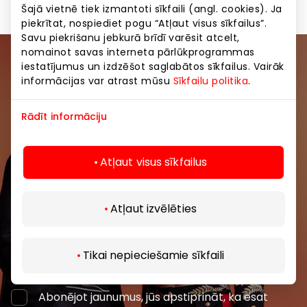
Šajā vietnē tiek izmantoti sīkfaili (angl. cookies). Ja
piekrītat, nospiediet pogu “Atļaut visus sīkfailus”.
Savu piekrišanu jebkurā brīdī varēsit atcelt,
nomainot savas interneta pārlūkprogrammas
iestatījumus un izdzēšot saglabātos sīkfailus. Vairāk
Pievienojieties mūsu kopienai
informācijas var atrast mūsu
Sīkfailu politika
.
Uzzini pirmais par labākajiem piedāvājumiem,
Rādīt informāciju
pasākumiem un jaunāko informāciju iepirkšanās un
izklaides centros “AKROPOLE Alfa” un “AKROPOLE
Rīga”.
Atļaut visus sīkfailus
Atļaut izvēlēties
Tikai nepieciešamie sīkfaili
Abonēt
Abonējot jaunumus, jūs apstiprināt, ka esat