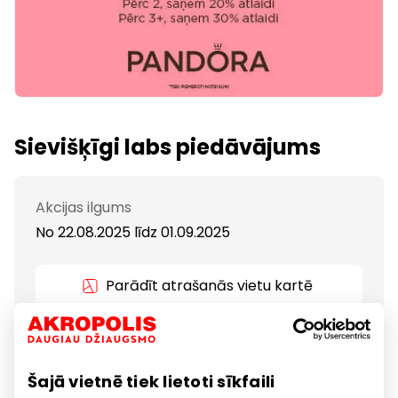
Sievišķīgi labs piedāvājums
Akcijas ilgums
No 22.08.2025
līdz
01.09.2025
Parādīt atrašanās vietu kartē
Vairāk mirdzuma, mazāk tēriņu. Pērc 2, ietaupi 20%,
pērc 3+, ietaupi 30%. Nenokavē!
Šajā vietnē tiek lietoti sīkfaili