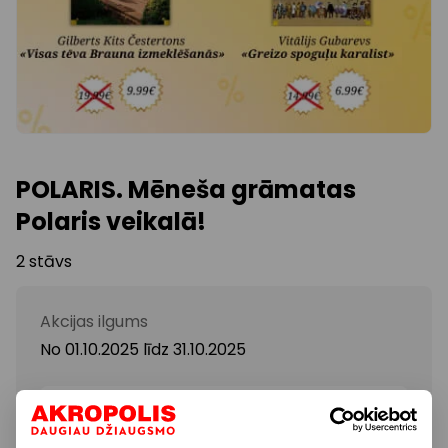
POLARIS. Mēneša grāmatas
Polaris veikalā!
2 stāvs
Akcijas ilgums
No 01.10.2025
līdz
31.10.2025
Parādīt atrašanās vietu kartē