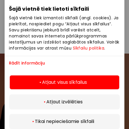
Šajā vietnē tiek lietoti sīkfaili
Mēneša grāmatas Polaris veikalā!
Šajā vietnē tiek izmantoti sīkfaili (angl. cookies). Ja
piekrītat, nospiediet pogu “Atļaut visus sīkfailus”.
Tikai oktobrī šīs grāmatas var iegādāties par īpašu
Savu piekrišanu jebkurā brīdī varēsit atcelt,
cenu!
nomainot savas interneta pārlūkprogrammas
iestatījumus un izdzēšot saglabātos sīkfailus. Vairāk
informācijas var atrast mūsu
Sīkfailu politika
.
Rādīt informāciju
Pievienojieties mūsu kopienai
Atļaut visus sīkfailus
Uzzini pirmais par labākajiem piedāvājumiem,
pasākumiem un jaunāko informāciju iepirkšanās un
izklaides centros “AKROPOLE Alfa” un “AKROPOLE
Atļaut izvēlēties
Rīga”.
Atklāj vairāk
Tikai nepieciešamie sīkfaili