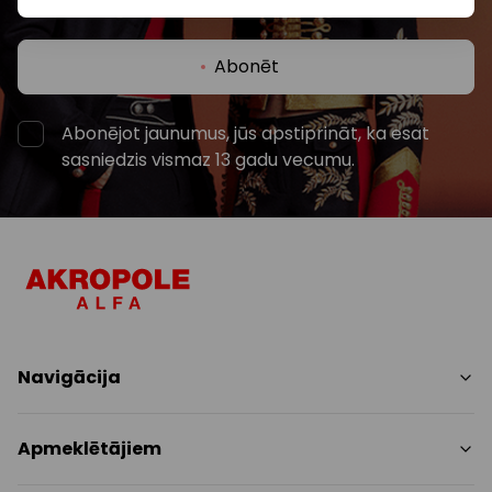
Abonēt
Abonējot jaunumus, jūs apstiprināt, ka esat
sasniedzis vismaz 13 gadu vecumu.
Navigācija
Iepirkšanās
Apmeklētājiem
Pakalpojumi
Izklaides