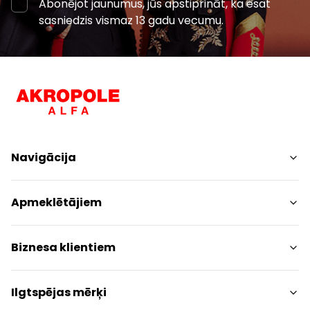
Abonējot jaunumus, jūs apstiprināt, ka esat
sasniedzis vismaz 13 gadu vecumu.
Navigācija
Iepirkšanās
Apmeklētājiem
Pakalpojumi
Izklaides
Centra plāns
Biznesa klientiem
Restorāni
Dzīvniekiem draudzīgs
Kontakti
Kontakti
Ilgtspējas mērķi
Akcijas
Paziņojums presei