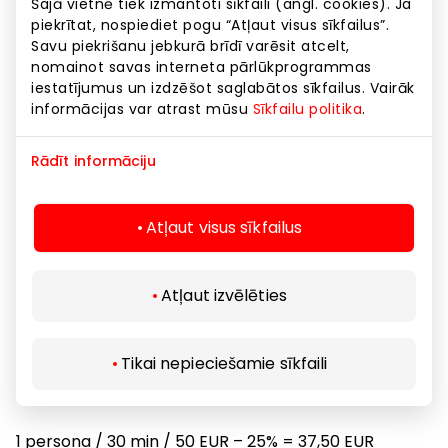
Šajā vietnē tiek izmantoti sīkfaili (angl. cookies). Ja
piekrītat, nospiediet pogu “Atļaut visus sīkfailus”.
Nomierinošs SPA rituāls “Lavandas miera oāze”
Savu piekrišanu jebkurā brīdī varēsit atcelt,
https://www.lieliskadavana.lv/nomierinoss-spa-
nomainot savas interneta pārlūkprogrammas
rituals-lavandas-miera-oaze-lemon-moon-spa
iestatījumus un izdzēšot saglabātos sīkfailus. Vairāk
informācijas var atrast mūsu
Sīkfailu politika
.
1 persona / 1 st. / 70 EUR – 50%=35 EUR
Rādīt informāciju
Pilna ķermeņa aromterapijas masāža “Elizabetes
SPA” https://www.lieliskadavana.lv/kermena-un-
galvas-aromaterapijas-masaza-elizabetes-spa-
Atļaut visus sīkfailus
elizabetes-spa
Atļaut izvēlēties
1 persona / 1 st. 20 min / 84 EUR – 40%=50,40 EUR
Aizraujošs brauciens ar eFoil dēli Rīgā
Tikai nepieciešamie sīkfaili
https://www.lieliskadavana.lv/brauciens-ar-efoil-
deli-riga-efoilriga
1 persona / 30 min / 50 EUR – 25% = 37,50 EUR