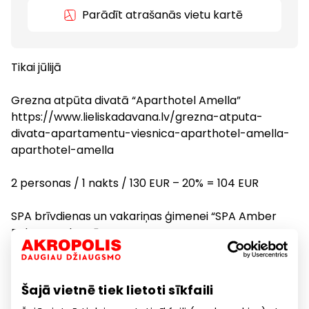
Parādīt atrašanās vietu kartē
Tikai jūlijā
Grezna atpūta divatā “Aparthotel Amella”
https://www.lieliskadavana.lv/grezna-atputa-
divata-apartamentu-viesnica-aparthotel-amella-
aparthotel-amella
2 personas / 1 nakts / 130 EUR – 20% = 104 EUR
SPA brīvdienas un vakariņas ģimenei “SPA Amber
Palace” Palangā
https://www.lieliskadavana.lv/gimenes-atputa-un-
vakarinas-spa-amber-palace-spa-amber-palace
Šajā vietnē tiek lietoti sīkfaili
3 personas / 1 nakts / 279 EUR – 20% = 223,20 EUR