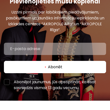
Pievienojieties mūsu kopienai
Uzzini pirmais par labākajiem piedāvājumiem,
pasākumiem un jaunāko informāciju iepirkšanās un
izklaides centros “AKROPOLE Alfa” un “AKROPOLE
Rīga”.
Abonēt
Abonējot jaunumus, jūs apstiprināt, ka esat
sasniedzis vismaz 13 gadu vecumu.