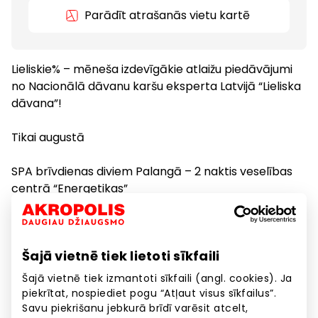
Parādīt atrašanās vietu kartē
Lieliskie% – mēneša izdevīgākie atlaižu piedāvājumi
no Nacionālā dāvanu karšu eksperta Latvijā “Lieliska
dāvana”!
Tikai augustā
SPA brīvdienas diviem Palangā – 2 naktis veselības
centrā “Energetikas”
https://www.lieliskadavana.lv/atputa-diviem-
veselibas-centra-energetikas-energetikas
Šajā vietnē tiek lietoti sīkfaili
2 personas / 2 naktis / 469 EUR – 20%=375,20 EUR
Šajā vietnē tiek izmantoti sīkfaili (angl. cookies). Ja
C vitamīns visam ķermenim – Upeņu SPA
piekrītat, nospiediet pogu “Atļaut visus sīkfailus”.
Savu piekrišanu jebkurā brīdī varēsit atcelt,