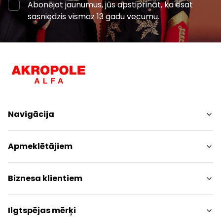
Abonējot jaunumus, jūs apstiprināt, ka esat
sasniedzis vismaz 13 gadu vecumu.
Navigācija
Iepirkšanās
Apmeklētājiem
Pakalpojumi
Izklaides
Centra plāns
Biznesa klientiem
Restorāni
Dzīvniekiem draudzīgs
Kontakti
Kontakti
Ilgtspējas mērķi
Akcijas
Paziņojums presei