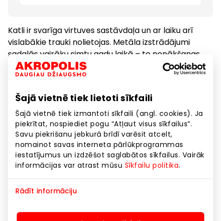
Katli ir svarīga virtuves sastāvdaļa un ar laiku arī
vislabākie trauki nolietojas. Metāla izstrādājumi
sadalās vairāku simtu gadu laikā – to nonākšanas
sadzīves atkritumos tā ir lieka piesārņojuma
radīšana.
Šajā vietnē tiek lietoti sīkfaili
Tādēļ Fissman aicina pievienoties EKO kampaņai –
nodod nolietotos katlus pārstrādei un saņem 50%
Šajā vietnē tiek izmantoti sīkfaili (angl. cookies). Ja
piekrītat, nospiediet pogu “Atļaut visus sīkfailus”.
atlaidi jaunu Fissman katlu iegādei! Tā ir iespēja
Savu piekrišanu jebkurā brīdī varēsit atcelt,
rūpēties par dabu un vienlaikus iegūt kvalitatīvus
nomainot savas interneta pārlūkprogrammas
katlus ikdienas gatavošanai par izdevīgu cenu!
iestatījumus un izdzēšot saglabātos sīkfailus. Vairāk
informācijas var atrast mūsu
Sīkfailu politika
.
Vairāk par akciju un noteikumiem uzzini šeit:
https://fissman.lv/lv/news/akcijas/laiks-jaunam-
Rādīt informāciju
maini-veco-pret-50-atlaidi-jaunam/
Akcija spēkā 05.09. – 31.10.2025.