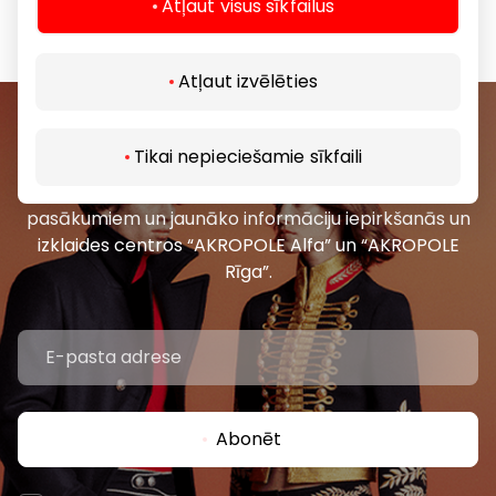
Atļaut visus sīkfailus
Atļaut izvēlēties
Pievienojieties mūsu kopienai
Tikai nepieciešamie sīkfaili
Uzzini pirmais par labākajiem piedāvājumiem,
pasākumiem un jaunāko informāciju iepirkšanās un
izklaides centros “AKROPOLE Alfa” un “AKROPOLE
Rīga”.
Abonēt