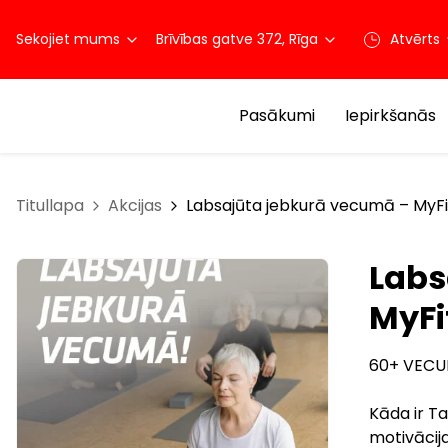
Sekojiet mums
Brīvības gatve 372, Rīga
Atvērts
Pasākumi
Iepirkšanās
Titullapa
Akcijas
Labsajūta jebkurā vecumā – MyFi
Labs
MyFi
60+ VECU
Kāda ir Ta
motivācija