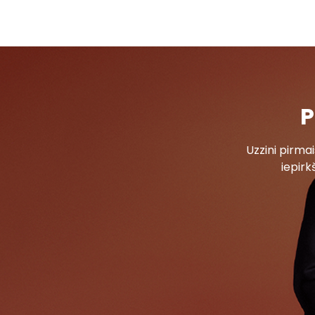
P
Uzzini pirm
iepirk