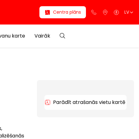
Centra plāns
LV
anu karte
Vairāk
Parādīt atrašanās vietu kartē
,
ializēšanās