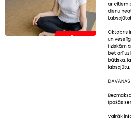
ar citiem 
dienu nea
Labsajūta
Oktobris 
un veselī
fiziskām a
bet arī uz
būtiska, l
labsajūtu.
DĀVANA
Bezmaksas
Īpašās se
Vairāk inf