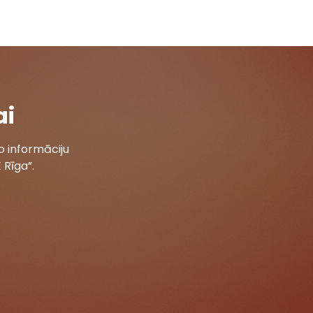
ai
 informāciju
 Rīga”.