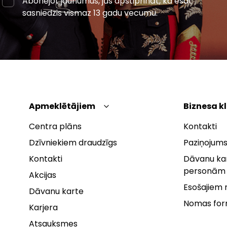
Abonējot jaunumus, jūs apstiprināt, ka esat
sasniedzis vismaz 13 gadu vecumu.
Apmeklētājiem
Biznesa k
Centra plāns
Kontakti
Dzīvniekiem draudzīgs
Paziņojums
Kontakti
Dāvanu kar
personām
Akcijas
Esošajiem
Dāvanu karte
Nomas fo
Karjera
Atsauksmes