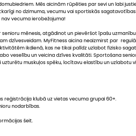
domubiedriem. Mēs aicinām rūpēties par sevi un labi justi
tkarīgi no dzimuma, vecumu vai sportiskās sagatavotības
i nav vecuma ierobežojuma!
ir senioru mēnesis, atgādinot un pievēršot īpašu uzmanīb
gam dzīvesveidam. MyFitness aicina neaizmirst par regu
ktivitātēm ikdienā, kas ne tikai palīdz uzlabot fizisko saga
labo veselību un veicina dzīves kvalitāti. Sportošana senio
ai uzturētu muskuļos spēku, locītavu elastību un uzlabotu v
S
 reģistrācija klubā uz vietas vecuma grupai 60+.
nioru nodarbības.
ormācijas šeit.