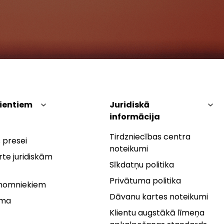
lientiem
Juridiskā
informācija
Tirdzniecības centra
 presei
noteikumi
te juridiskām
Sīkdatņu politika
Privātuma politika
 nomniekiem
Dāvanu kartes noteikumi
rma
Klientu augstākā līmeņa