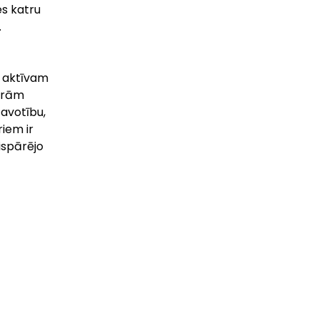
es katru
.
u aktīvam
lārām
tavotību,
riem ir
ispārējo