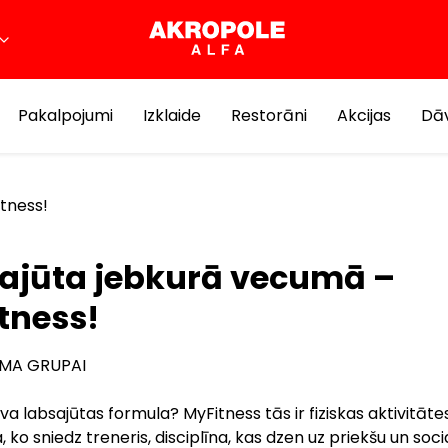
Pakalpojumi
Izklaide
Restorāni
Akcijas
Dāv
tness!
ajūta jebkurā vecumā –
tness!
MA GRUPAI
va labsajūtas formula? MyFitness tās ir fiziskas aktivitātes
, ko sniedz treneris, disciplīna, kas dzen uz priekšu un soc