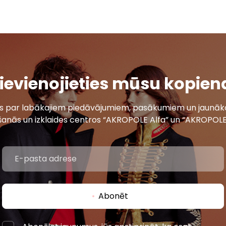
ievienojieties mūsu kopien
ais par labākajiem piedāvājumiem, pasākumiem un jaunāko
šanās un izklaides centros “AKROPOLE Alfa” un “AKROPOLE
Abonēt