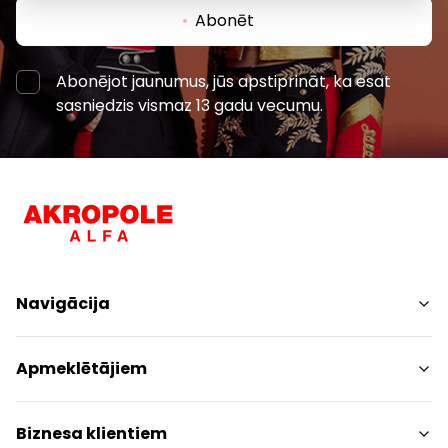
Abonēt
Abonējot jaunumus, jūs apstiprināt, ka esat
sasniedzis vismaz 13 gadu vecumu.
Navigācija
Iepirkšanās
Apmeklētājiem
Pakalpojumi
Izklaides
Centra plāns
Biznesa klientiem
Restorāni
Dzīvniekiem draudzīgs