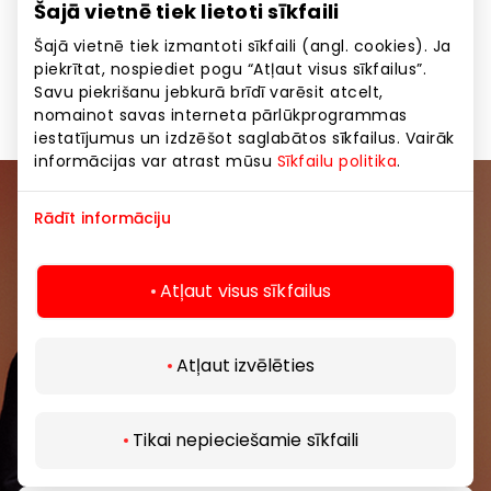
Šajā vietnē tiek lietoti sīkfaili
mūsu gardais akcijas produkts Saldskābā tortilja ar
vistas gaļu. Kraukšķīga vistas gaļa, saldskābā mērce,
ledus salāti, baltā siera kubiciņi, halapenjo pipari,
Šajā vietnē tiek izmantoti sīkfaili (angl. cookies). Ja
sīpols un slavenā Hesburger majonēze ar papriku.
piekrītat, nospiediet pogu “Atļaut visus sīkfailus”.
Labu apetīti!
Savu piekrišanu jebkurā brīdī varēsit atcelt,
nomainot savas interneta pārlūkprogrammas
iestatījumus un izdzēšot saglabātos sīkfailus. Vairāk
informācijas var atrast mūsu
Sīkfailu politika
.
Pievienojieties mūsu kopienai
Rādīt informāciju
Uzzini pirmais par labākajiem piedāvājumiem,
Atļaut visus sīkfailus
pasākumiem un jaunāko informāciju iepirkšanās un
izklaides centros “AKROPOLE Alfa” un “AKROPOLE
Rīga”.
Atļaut izvēlēties
Tikai nepieciešamie sīkfaili