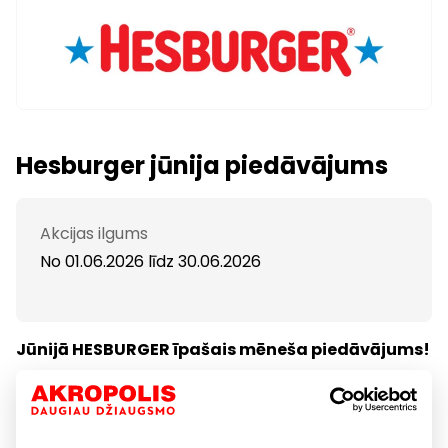
Hesburger jūnija piedāvājums
Akcijas ilgums
No 01.06.2026
līdz
30.06.2026
Jūnijā HESBURGER īpašais mēneša piedāvājums!
Saldskābā tortilja ar vistas gaļu
Sulīgs, kraukšķīgs, ar izteiktu garšu ….. mmm, tas ir