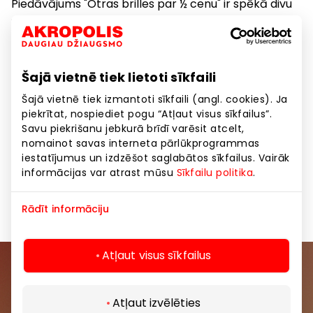
Piedāvājums "Otras brilles par ½ cenu" ir spēkā divu
saulesbriļļu, divu koriģējošu briļļu ietvaru, sūtot brilles,
vai saulesbriļļu un koriģējošu briļļu komplekta
iegādei.
Šajā vietnē tiek lietoti sīkfaili
Atlaide attiecas uz otrām lētākajām saulesbrillēm
Šajā vietnē tiek izmantoti sīkfaili (angl. cookies). Ja
vai briļļu ietvaru.
piekrītat, nospiediet pogu “Atļaut visus sīkfailus”.
Savu piekrišanu jebkurā brīdī varēsit atcelt,
Atlaide nav attiecināma uz briļļu lēcām.
nomainot savas interneta pārlūkprogrammas
iestatījumus un izdzēšot saglabātos sīkfailus. Vairāk
Atlaides apjoms nav ierobežots un atlaides nevar
informācijas var atrast mūsu
Sīkfailu politika
.
apvienot ar citiem piedāvājumiem.
Rādīt informāciju
Atļaut visus sīkfailus
Pievienojieties mūsu kopienai
Atļaut izvēlēties
Uzzini pirmais par labākajiem piedāvājumiem,