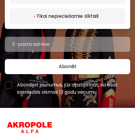
pasākumiem un jaunāko informāciju iepirkšanās un
izklaides centros “AKROPOLE Alfa” un “AKROPOLE
Tikai nepieciešamie sīkfaili
Rīga”.
Abonēt
Abonējot jaunumus, jūs apstiprināt, ka esat
sasniedzis vismaz 13 gadu vecumu.