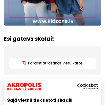
Esi gatavs skolai!
Parādīt atrašanās vietu kartē
-50% katrai otrajai pilnas cenas precei, pērkot
vismaz 2! Tikai ar One Family karti! Atlaide tiek
piemērota katram otrajam zemākās cenas
apģērbam vai apavu pārim. Atlaides nesummējas.
Šajā vietnē tiek lietoti sīkfaili