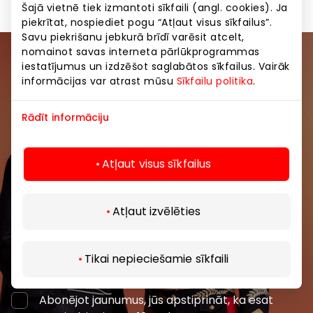
Šajā vietnē tiek izmantoti sīkfaili (angl. cookies). Ja
piekrītat, nospiediet pogu “Atļaut visus sīkfailus”.
Savu piekrišanu jebkurā brīdī varēsit atcelt,
nomainot savas interneta pārlūkprogrammas
iestatījumus un izdzēšot saglabātos sīkfailus. Vairāk
Pievienojieties mūsu kopienai
informācijas var atrast mūsu
Sīkfailu politika
.
Uzzini pirmais par labākajiem piedāvājumiem,
Rādīt informāciju
pasākumiem un jaunāko informāciju iepirkšanās un
izklaides centros “AKROPOLE Alfa” un “AKROPOLE
Rīga”.
Atļaut visus sīkfailus
Atļaut izvēlēties
Abonēt
Tikai nepieciešamie sīkfaili
Abonējot jaunumus, jūs apstiprināt, ka esat