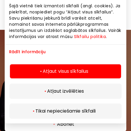
prece ir bezmaksas. Neattiecas uz dāvanu kartēm.
Šajā vietnē tiek izmantoti sīkfaili (angl. cookies). Ja
Nevar apvienot ar citiem piedāvājumiem.
piekrītat, nospiediet pogu “Atļaut visus sīkfailus”.
Savu piekrišanu jebkurā brīdī varēsit atcelt,
nomainot savas interneta pārlūkprogrammas
iestatījumus un izdzēšot saglabātos sīkfailus. Vairāk
informācijas var atrast mūsu
Sīkfailu politika
.
Pievienojieties mūsu kopienai
Rādīt informāciju
Uzzini pirmais par labākajiem piedāvājumiem,
pasākumiem un jaunāko informāciju iepirkšanās un
Atļaut visus sīkfailus
izklaides centros “AKROPOLE Alfa” un “AKROPOLE
Rīga”.
Atļaut izvēlēties
Tikai nepieciešamie sīkfaili
Abonēt