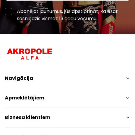
Abonējot jaunumus, jūs apstiprināt, ka esat
sasniedzis vismaz 13 gadu vecumu.
Navigācija
Iepirkšanās
Apmeklētājiem
Pakalpojumi
Izklaides
Centra plāns
Biznesa klientiem
Restorāni
Dzīvniekiem draudzīgs
Kontakti
Kontakti