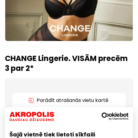
CHANGE Lingerie. VISĀM precēm
3 par 2*
Parādīt atrašanās vietu kartē
*Piedāvājums "VISĀM precēm 3 par 2" attiecas uz
pilnas cenas precēm. Izvēloties 3 preces, lētākā
Šajā vietnē tiek lietoti sīkfaili