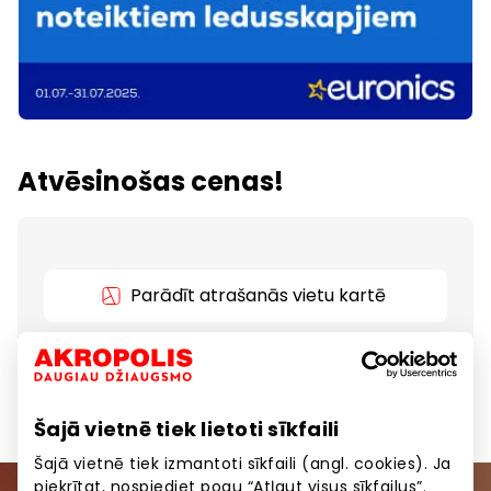
Atvēsinošas cenas!
Parādīt atrašanās vietu kartē
Bezmaksas piegāde noteiktiem ledusskapjiem!
Šajā vietnē tiek lietoti sīkfaili
Šajā vietnē tiek izmantoti sīkfaili (angl. cookies). Ja
piekrītat, nospiediet pogu “Atļaut visus sīkfailus”.