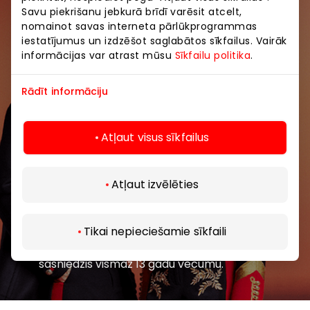
Savu piekrišanu jebkurā brīdī varēsit atcelt,
Pievienojieties mūsu kopienai
nomainot savas interneta pārlūkprogrammas
iestatījumus un izdzēšot saglabātos sīkfailus. Vairāk
Uzzini pirmais par labākajiem piedāvājumiem,
informācijas var atrast mūsu
Sīkfailu politika
.
pasākumiem un jaunāko informāciju iepirkšanās un
izklaides centros “AKROPOLE Alfa” un “AKROPOLE
Rādīt informāciju
Rīga”.
Atļaut visus sīkfailus
Atļaut izvēlēties
Abonēt
Tikai nepieciešamie sīkfaili
Abonējot jaunumus, jūs apstiprināt, ka esat
sasniedzis vismaz 13 gadu vecumu.