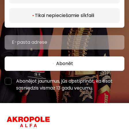
pasākumiem un jaunāko informāciju iepirkšanās un
izklaides centros “AKROPOLE Alfa” un “AKROPOLE
Tikai nepieciešamie sīkfaili
Rīga”.
Abonēt
Abonējot jaunumus, jūs apstiprināt, ka esat
sasniedzis vismaz 13 gadu vecumu.