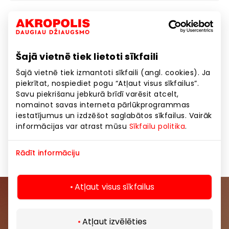
Ar klienta karti papildu 10% atlaide visām
saulesbrillēm
10% papildu atlaide saulesbrillēm ir spēkā ar OptiO
Šajā vietnē tiek lietoti sīkfaili
klienta karti un attiecas uz visām saulesbrillēm,
Šajā vietnē tiek izmantoti sīkfaili (angl. cookies). Ja
kurām ir norādīta izpārdošanas atlaide.
piekrītat, nospiediet pogu “Atļaut visus sīkfailus”.
Klienta karti var bez maksas noformēt jebkurā
Savu piekrišanu jebkurā brīdī varēsit atcelt,
OptiO veikalā, aizpildot anketu.
nomainot savas interneta pārlūkprogrammas
Plašāka informācija veikalos pie konsultanta.
iestatījumus un izdzēšot saglabātos sīkfailus. Vairāk
informācijas var atrast mūsu
Sīkfailu politika
.
Piedāvājums spēkā 01.08.-31.08.2025.
Rādīt informāciju
Atļaut visus sīkfailus
Pievienojieties mūsu kopienai
Atļaut izvēlēties
Uzzini pirmais par labākajiem piedāvājumiem,