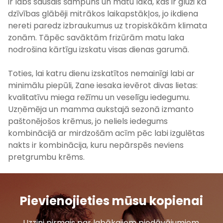
ir labs sausais šampūns un matu laka, kas ir gluži kā
dzīvības glābēji mitrākos laikapstākļos, jo ikdiena
nereti paredz izbraukumus uz tropiskākām klimata
zonām. Tāpēc savāktām frizūrām matu laka
nodrošina kārtīgu izskatu visas dienas garumā.
Toties, lai katru dienu izskatītos nemainīgi labi ar
minimālu piepūli, Zane iesaka ievērot divas lietas:
kvalitatīvu miega režīmu un veselīgu iedegumu.
Uzņēmēja un mamma aukstajā sezonā izmanto
paštonējošos krēmus, jo neliels iedegums
kombinācijā ar mirdzošām acīm pēc labi izgulētas
nakts ir kombinācija, kuru nepārspēs neviens
pretgrumbu krēms.
Pievienojieties mūsu kopienai
Uzzini pirmais par labākajiem piedāvājumiem,