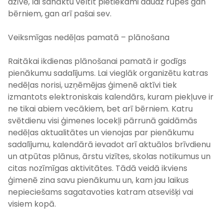
dzīvē, lai sanāktu veltīt pietiekami daudz rūpes gan
bērniem, gan arī pašai sev.
Veiksmīgas nedēļas pamatā – plānošana
Raitākai ikdienas plānošanai pamatā ir godīgs
pienākumu sadalījums. Lai vieglāk organizētu katras
nedēļas norisi, uzņēmējas ģimenē aktīvi tiek
izmantots elektroniskais kalendārs, kuram piekļuve ir
ne tikai abiem vecākiem, bet arī bērniem. Katru
svētdienu visi ģimenes locekļi pārrunā gaidāmās
nedēļas aktualitātes un vienojas par pienākumu
sadalījumu, kalendārā ievadot arī aktuālos brīvdienu
un atpūtas plānus, ārstu vizītes, skolas notikumus un
citas nozīmīgas aktivitātes. Tādā veidā ikviens
ģimenē zina savu pienākumu un, kam jau laikus
nepieciešams sagatavoties katram atsevišķi vai
visiem kopā.