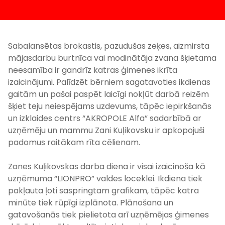
Sabalansētas brokastis, pazudušas zeķes, aizmirsta
mājasdarbu burtnīca vai modinātāja zvana šķietama
neesamība ir gandrīz katras ģimenes ikrīta
izaicinājumi. Palīdzēt bērniem sagatavoties ikdienas
gaitām un pašai paspēt laicīgi nokļūt darbā reizēm
šķiet teju neiespējams uzdevums, tāpēc iepirkšanās
un izklaides centrs “AKROPOLE Alfa” sadarbībā ar
uzņēmēju un mammu Zani Kuļikovsku ir apkopojuši
padomus raitākam rīta cēlienam.
Zanes Kuļikovskas darba diena ir visai izaicinoša kā
uzņēmuma “LIONPRO” valdes loceklei. Ikdiena tiek
pakļauta ļoti saspringtam grafikam, tāpēc katra
minūte tiek rūpīgi izplānota. Plānošana un
gatavošanās tiek pielietota arī uzņēmējas ģimenes