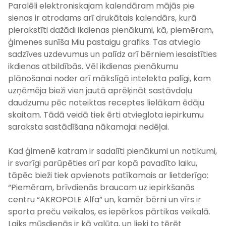
Paralēli elektroniskajam kalendāram mājās pie
sienas ir atrodams arī drukātais kalendārs, kurā
pierakstīti dažādi ikdienas pienākumi, kā, piemēram,
ģimenes sunīša Miu pastaigu grafiks. Tas atvieglo
sadzīves uzdevumus un palīdz arī bērniem iesaistīties
ikdienas atbildībās. Vēl ikdienas pienākumu
plānošanai noder arī mākslīgā intelekta palīgi, kam
uzņēmēja bieži vien jautā aprēķināt sastāvdaļu
daudzumu pēc noteiktas receptes lielākam ēdāju
skaitam. Tādā veidā tiek ērti atvieglota iepirkumu
saraksta sastādīšana nākamajai nedēļai.
Kad ģimenē katram ir sadalīti pienākumi un notikumi,
ir svarīgi parūpēties arī par kopā pavadīto laiku,
tāpēc bieži tiek apvienots patīkamais ar lietderīgo:
“Piemēram, brīvdienās braucam uz iepirkšanās
centru “AKROPOLE Alfa” un, kamēr bērni un vīrs ir
sporta preču veikalos, es iepērkos pārtikas veikalā.
Laiks mūsdienās ir kā valūta, un lieki to tērēt