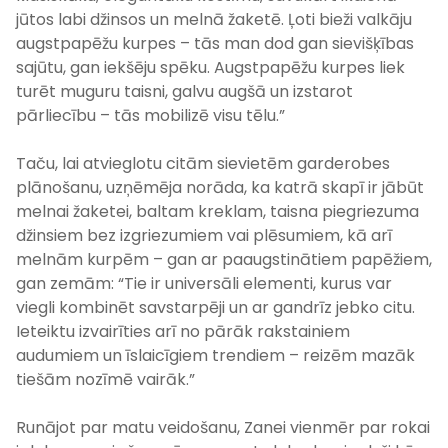
jūtos labi džinsos un melnā žaketē. Ļoti bieži valkāju
augstpapēžu kurpes – tās man dod gan sievišķības
sajūtu, gan iekšēju spēku. Augstpapēžu kurpes liek
turēt muguru taisni, galvu augšā un izstarot
pārliecību – tās mobilizē visu tēlu.”
Taču, lai atvieglotu citām sievietēm garderobes
plānošanu, uzņēmēja norāda, ka katrā skapī ir jābūt
melnai žaketei, baltam kreklam, taisna piegriezuma
džinsiem bez izgriezumiem vai plēsumiem, kā arī
melnām kurpēm – gan ar paaugstinātiem papēžiem,
gan zemām: “Tie ir universāli elementi, kurus var
viegli kombinēt savstarpēji un ar gandrīz jebko citu.
Ieteiktu izvairīties arī no pārāk rakstainiem
audumiem un īslaicīgiem trendiem – reizēm mazāk
tiešām nozīmē vairāk.”
Runājot par matu veidošanu, Zanei vienmēr par rokai