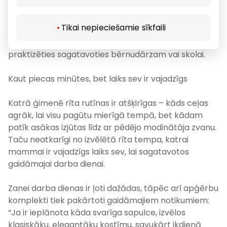
uzņēmēja un mamma Zane. Kad bērni bija mazāki,
nākamajai darba dienai paredzētās drēbes un citas
Tikai nepieciešamie sīkfaili
lietas arī tika sakārtotas jau iepriekšējā vakarā, lai
pēc tam pats vai ar vecāku palīdzību no rīta varētu
praktizēties sagatavoties bērnudārzam vai skolai.
Kaut piecas minūtes, bet laiks sev ir vajadzīgs
Katrā ģimenē rīta rutīnas ir atšķirīgas – kāds ceļas
agrāk, lai visu pagūtu mierīgā tempā, bet kādam
patīk asākas izjūtas līdz ar pēdējo modinātāja zvanu.
Taču neatkarīgi no izvēlētā rīta tempa, katrai
mammai ir vajadzīgs laiks sev, lai sagatavotos
gaidāmajai darba dienai.
Zanei darba dienas ir ļoti dažādas, tāpēc arī apģērbu
komplekti tiek pakārtoti gaidāmajiem notikumiem:
“Ja ir ieplānota kāda svarīga sapulce, izvēlos
klasiskāku, elegantāku kostīmu, savukārt ikdienā