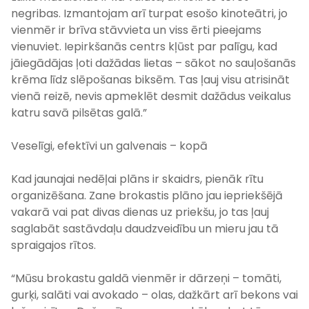
negribas. Izmantojam arī turpat esošo kinoteātri, jo
vienmēr ir brīva stāvvieta un viss ērti pieejams
vienuviet. Iepirkšanās centrs kļūst par palīgu, kad
jāiegādājas ļoti dažādas lietas – sākot no sauļošanās
krēma līdz slēpošanas biksēm. Tas ļauj visu atrisināt
vienā reizē, nevis apmeklēt desmit dažādus veikalus
katru savā pilsētas galā.”
Veselīgi, efektīvi un galvenais – kopā
Kad jaunajai nedēļai plāns ir skaidrs, pienāk rītu
organizēšana. Zane brokastis plāno jau iepriekšējā
vakarā vai pat divas dienas uz priekšu, jo tas ļauj
saglabāt sastāvdaļu daudzveidību un mieru jau tā
spraigajos rītos.
“Mūsu brokastu galdā vienmēr ir dārzeņi – tomāti,
gurķi, salāti vai avokado – olas, dažkārt arī bekons vai