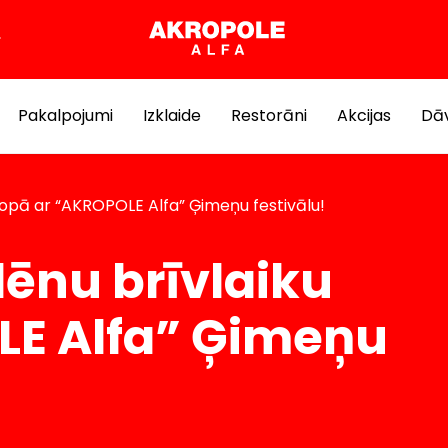
Pakalpojumi
Izklaide
Restorāni
Akcijas
Dāv
kopā ar “AKROPOLE Alfa” Ģimeņu festivālu!
ēnu brīvlaiku
LE Alfa” Ģimeņu