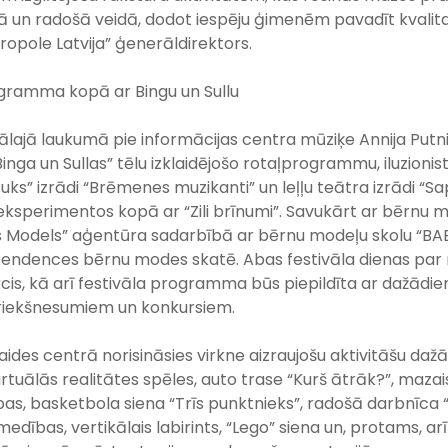
 un radošā veidā, dodot iespēju ģimenēm pavadīt kvalitat
kropole Latvija” ģenerāldirektors.
ogramma kopā ar Bingu un Sullu
lajā laukumā pie informācijas centra mūziķe Annija Putni
inga un Sullas” tēlu izklaidējošo rotaļprogrammu, iluzion
īļuks” izrādi “Brēmenes muzikanti” un leļļu teātra izrādi “Sa
s eksperimentos kopā ar “Zili brīnumi”. Savukārt ar bērnu
ids Models” aģentūra sadarbībā ar bērnu modeļu skolu “B
endences bērnu modes skatē. Abas festivāla dienas par
cis, kā arī festivāla programma būs piepildīta ar dažādi
riekšnesumiem un konkursiem.
laides centrā norisināsies virkne aizraujošu aktivitāšu d
, virtuālās realitātes spēles, auto trase “Kurš ātrāk?”, maza
s, basketbola siena “Trīs punktnieks”, radošā darbnīca 
edības, vertikālais labirints, “Lego” siena un, protams, ar