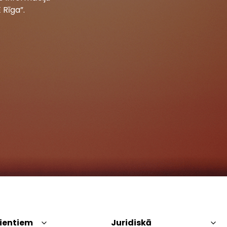
 Rīga”.
lientiem
Juridiskā