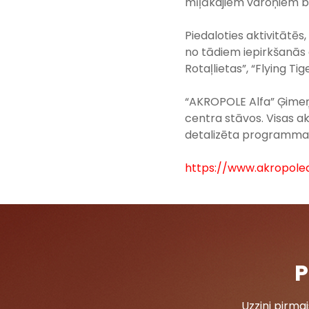
mīļākajiem varoņiem bē
Piedaloties aktivitātēs
no tādiem iepirkšanās 
Rotaļlietas”, “Flying Tig
“AKROPOLE Alfa” Ģimeņu f
centra stāvos. Visas a
detalizēta programma
https://www.akropolea
P
Uzzini pirm