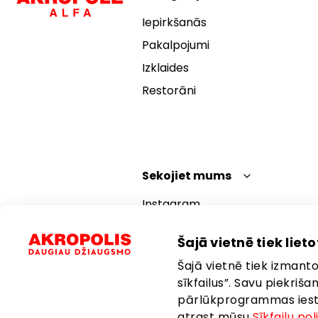
Iepirkšanās
Pakalpojumi
Izklaides
Restorāni
Sekojiet mums
Instagram
Facebook
Šajā vietnē tiek lietot
YouTube
Šajā vietnē tiek izmantot
TikTok
sīkfailus”. Savu piekriš
pārlūkprogrammas iestat
atrast mūsu
Sīkfailu pol