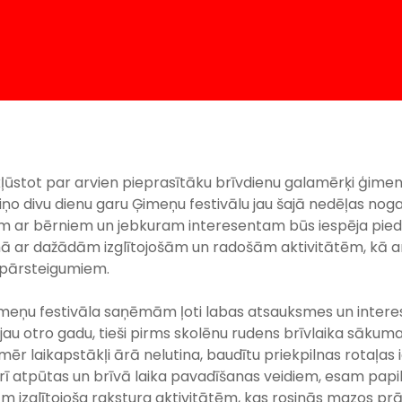
ļūstot par arvien pieprasītāku brīvdienu galamērķi ģim
ziņo divu dienu garu Ģimeņu festivālu jau šajā nedēļas nogalē
m ar bērniem un jebkuram interesentam būs iespēja pieda
r dažādām izglītojošām un radošām aktivitātēm, kā ar
 pārsteigumiem.
imeņu festivāla saņēmām ļoti labas atsauksmes un intere
au otro gadu, tieši pirms skolēnu rudens brīvlaika sākum
mēr laikapstākļi ārā nelutina, baudītu priekpilnas rotaļas
arī atpūtas un brīvā laika pavadīšanas veidiem, esam papild
 izglītojoša rakstura aktivitātēm, kas rosinās mazos p