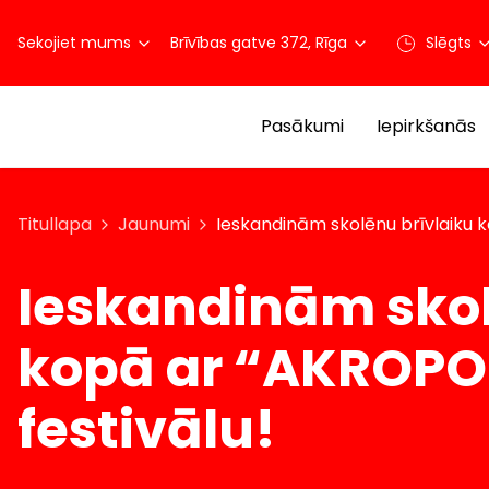
Sekojiet mums
Brīvības gatve 372, Rīga
Slēgts
Pasākumi
Iepirkšanās
Titullapa
Jaunumi
Ieskandinām skolēnu brīvlaiku 
Ieskandinām skol
kopā ar “AKROPO
festivālu!