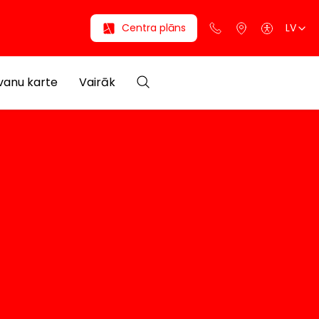
Centra plāns
LV
anu karte
Vairāk