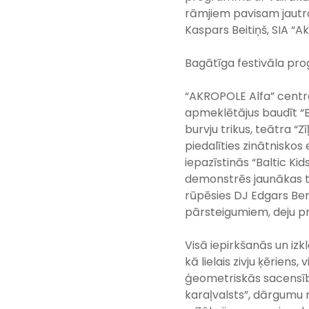
rāmjiem pavisam jautrā
Kaspars Beitiņš, SIA “A
Bagātīga festivāla pr
“AKROPOLE Alfa” centrā
apmeklētājus baudīt “B
burvju trikus, teātra “Z
piedalīties zinātnisko
iepazīstinās “Baltic K
demonstrēs jaunākas t
rūpēsies DJ Edgars Ber
pārsteigumiem, deju p
Visā iepirkšanās un izk
kā lielais zivju ķēriens
ģeometriskās sacensība
karaļvalsts”, dārgumu m