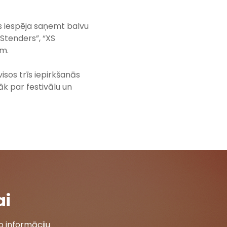
ūs iespēja saņemt balvu
Stenders”, “XS
em.
visos trīs iepirkšanās
k par festivālu un
ai
 informāciju