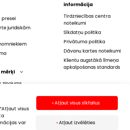
informācija
Tirdzniecības centra
 presei
noteikumi
te juridiskām
Sīkdatņu politika
Privātuma politika
 nomniekiem
Dāvanu kartes noteikumi
rma
Klientu augstākā līmeņa
apkalpošanas standards
 mērķi
s ziņojums
 politika
s mērķi
Atļaut visus sīkfailus
“Atļaut visus
ta
mācijas var
Atļaut izvēlēties