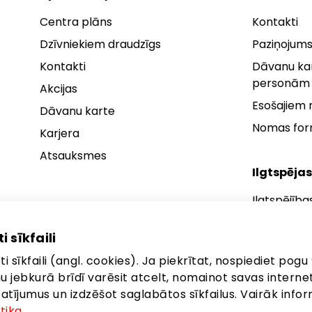
Centra plāns
Kontakti
Dzīvniekiem draudzīgs
Paziņojums
Kontakti
Dāvanu kar
personām
Akcijas
Esošajiem
Dāvanu karte
Nomas fo
Karjera
Atsauksmes
Ilgtspējas
Ilgtspējība
Ilgtspējības
i sīkfaili
Ilgtspējība
i sīkfaili (angl. cookies). Ja piekrītat, nospiediet pogu 
anu jebkurā brīdī varēsit atcelt, nomainot savas interne
ījumus un izdzēšot saglabātos sīkfailus. Vairāk infor
itika
.