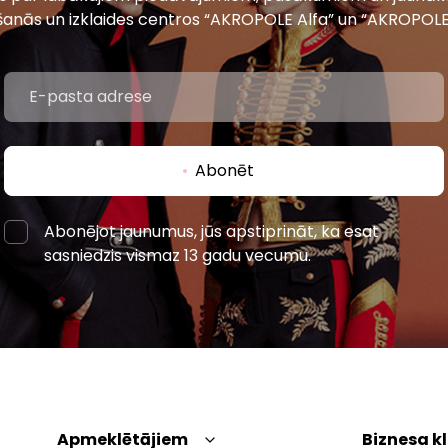
šanās un izklaides centros “AKROPOLE Alfa” un “AKROPOLE
Abonēt
Abonējot jaunumus, jūs apstiprināt, ka esat
sasniedzis vismaz 13 gadu vecumu.
Apmeklētājiem
Biznesa k