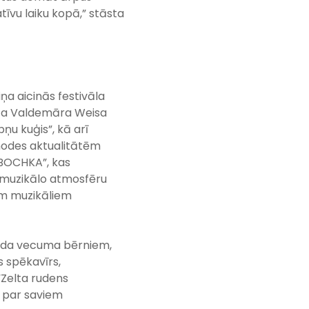
īvu laiku kopā,” stāsta
ņa aicinās festivāla
ista Valdemāra Weisa
pņu kuģis”, kā arī
 modes aktualitātēm
ABOCHKA”, kas
 muzikālo atmosfēru
em muzikāliem
ažāda vecuma bērniem,
is spēkavīrs,
“Zelta rudens
ī par saviem