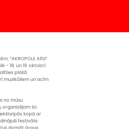
enēm, “AKROPOLE Alfa”
 – 18. un 19. oktobrī.
līties plašā
ī muzikāliem un acīm
si no mūsu
a, organizējam šo
 iekštelpās kopā ar
inājuši festivāla
rātus domāt ārpus