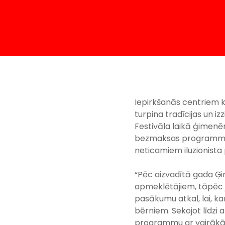
Iepirkšanās centriem k
turpina tradīcijas un iz
Festivāla laikā ģimenē
bezmaksas programmā a
neticamiem iluzionista
“Pēc aizvadītā gada Ģ
apmeklētājiem, tāpēc j
pasākumu atkal, lai, ka
bērniem. Sekojot līdzi 
programmu ar vairākām