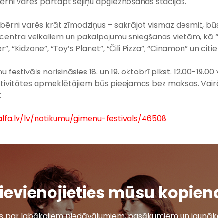
rni varēs pārtapt sejiņu apgleznošanas stacijās.
, bērni varēs krāt zīmodziņus – sakrājot vismaz desmit, b
centra veikaliem un pakalpojumu sniegšanas vietām, kā “
er”, “Kidzone”, “Toy’s Planet”, “Čili Pizza”, “Cinamon” un citi
estivāls norisināsies 18. un 19. oktobrī plkst. 12.00-19.00 
ktivitātes apmeklētājiem būs pieejamas bez maksas. Vairā
:
lfa.lv/lv/notikumu/gimenu-festivals/46508
ievienojieties mūsu kopien
ais par labākajiem piedāvājumiem, pasākumiem un jaunāko