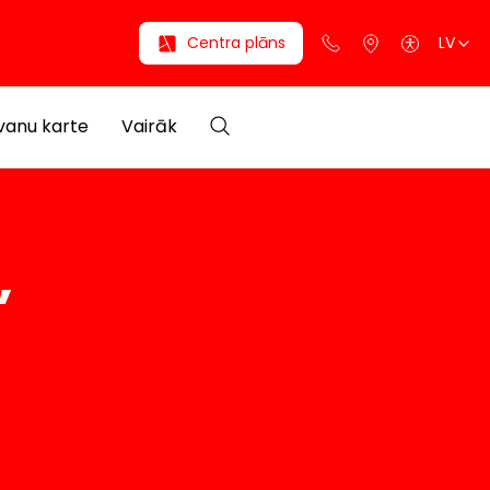
Centra plāns
LV
anu karte
Vairāk
”