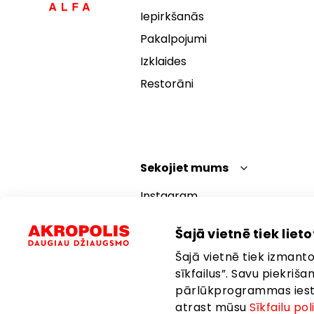
Iepirkšanās
Pakalpojumi
Izklaides
Restorāni
Sekojiet mums
Instagram
Facebook
Šajā vietnē tiek lietot
YouTube
Šajā vietnē tiek izmantot
TikTok
sīkfailus”. Savu piekriš
pārlūkprogrammas iestat
atrast mūsu
Sīkfailu pol