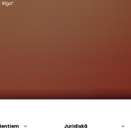
 Rīga”.
lientiem
Juridiskā