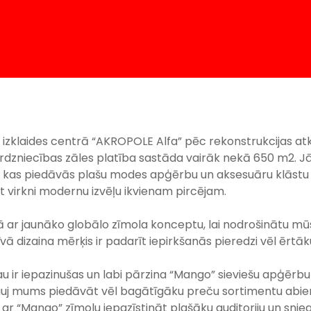
izklaides centrā “AKROPOLE Alfa” pēc rekonstrukcijas atklā
tirdzniecības zāles platība sastāda vairāk nekā 650 m
2
. J
ā, kas piedāvās plašu modes apģērbu un aksesuāru klāstu n
ot virkni modernu izvēļu ikvienam pircējam.
ā ar jaunāko globālo zīmola konceptu, lai nodrošinātu mūs
tīvā dizaina mērķis ir padarīt iepirkšanās pieredzi vēl ērt
au ir iepazinušas un labi pārzina “Mango” sieviešu apģērbu 
 ļauj mums piedāvāt vēl bagātīgāku preču sortimentu ab
im ar “Mango” zīmolu iepazīstināt plašāku auditoriju un snie