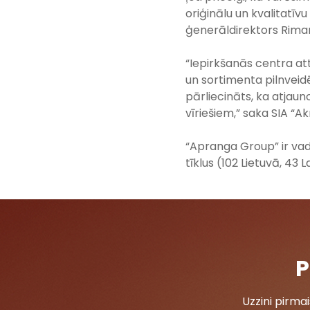
oriģinālu un kvalitatī
ģenerāldirektors Rima
“Iepirkšanās centra attī
un sortimenta pilnveid
pārliecināts, ka atjaun
vīriešiem,” saka SIA “A
“Apranga Group” ir vad
tīklus (102 Lietuvā, 43 
P
Uzzini pirm