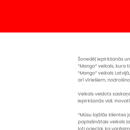
Šonedēļ iepirkšanās un 
“Mango” veikals, kura 
“Mango” veikals Latvij
arī vīriešiem, nodrošin
Veikals veidots saskaņ
iepirkšanās vidi. Inova
“Mūsu lojālās klientes j
paplašinātais veikals
ļoti priecīgi, ka varēs