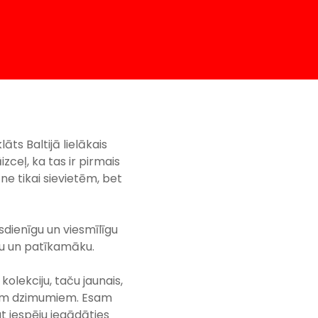
ts Baltijā lielākais
āizceļ, ka tas ir pirmais
e tikai sievietēm, bet
dienīgu un viesmīlīgu
āku un patīkamāku.
kolekciju, taču jaunais,
iem dzimumiem. Esam
gt iespēju iegādāties