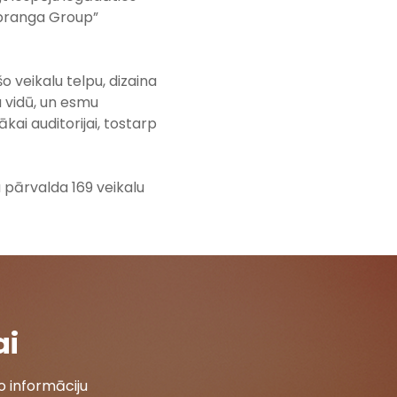
Apranga Group”
o veikalu telpu, dizaina
 vidū, un esmu
kai auditorijai, tostarp
 pārvalda 169 veikalu
ai
 informāciju