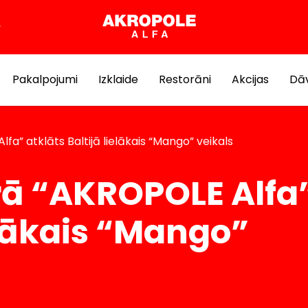
Pakalpojumi
Izklaide
Restorāni
Akcijas
Dāv
a” atklāts Baltijā lielākais “Mango” veikals
rā “AKROPOLE Alfa
ielākais “Mango”