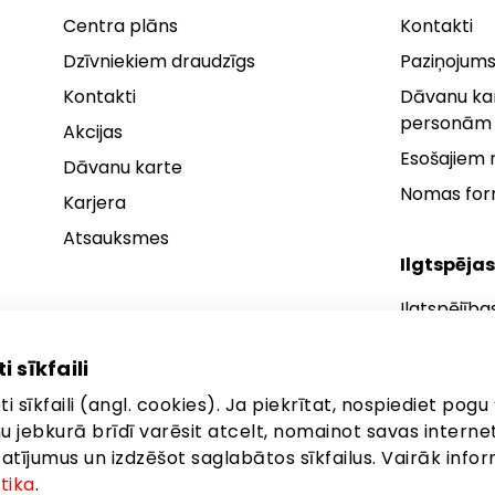
Centra plāns
Kontakti
Dzīvniekiem draudzīgs
Paziņojums
Kontakti
Dāvanu kar
personām
Akcijas
Esošajiem
Dāvanu karte
Nomas fo
Karjera
Atsauksmes
Ilgtspējas
Ilgtspējība
Ilgtspējības
i sīkfaili
Ilgtspējība
i sīkfaili (angl. cookies). Ja piekrītat, nospiediet pogu 
anu jebkurā brīdī varēsit atcelt, nomainot savas interne
ījumus un izdzēšot saglabātos sīkfailus. Vairāk infor
itika
.