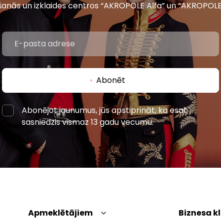
šanās un izklaides centros “AKROPOLE Alfa” un “AKROPOLE
Abonēt
Abonējot jaunumus, jūs apstiprināt, ka esat
sasniedzis vismaz 13 gadu vecumu.
Apmeklētājiem
Biznesa k