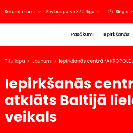
Sekojiet mums
Brīvības gatve 372, Rīga
Slēgts
Pasākumi
Iepirkšanās
Titullapa
Jaunumi
Iepirkšanās centrā “AKROPOLE Alf
Iepirkšanās cent
atklāts Baltijā l
veikals