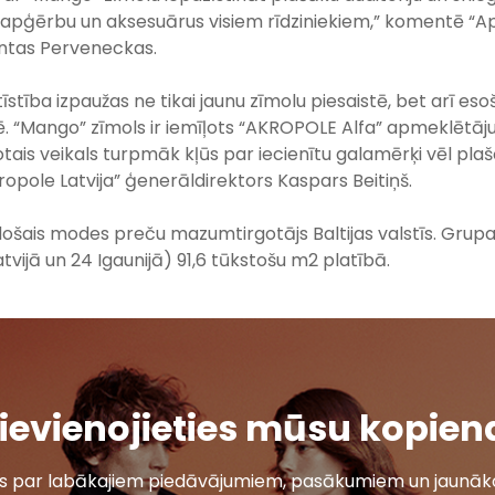
vu apģērbu un aksesuārus visiem rīdziniekiem,” komentē “
ntas Perveneckas.
stība izpaužas ne tikai jaunu zīmolu piesaistē, bet arī esoš
ē. “Mango” zīmols ir iemīļots “AKROPOLE Alfa” apmeklētāju
otais veikals turpmāk kļūs par iecienītu galamērķi vēl plašā
kropole Latvija” ģenerāldirektors Kaspars Beitiņš.
ošais modes preču mazumtirgotājs Baltijas valstīs. Grupa
Latvijā un 24 Igaunijā) 91,6 tūkstošu m
2
platībā.
ievienojieties mūsu kopien
ais par labākajiem piedāvājumiem, pasākumiem un jaunāko