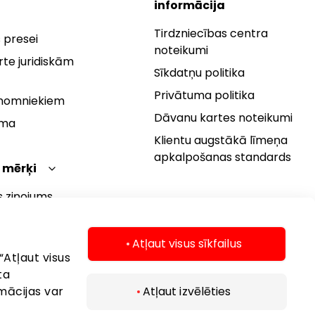
informācija
Tirdzniecības centra
 presei
noteikumi
te juridiskām
Sīkdatņu politika
Privātuma politika
 nomniekiem
Dāvanu kartes noteikumi
rma
Klientu augstākā līmeņa
apkalpošanas standards
 mērķi
s ziņojums
 politika
s mērķi
Atļaut visus sīkfailus
“Atļaut visus
ta
mācijas var
Atļaut izvēlēties