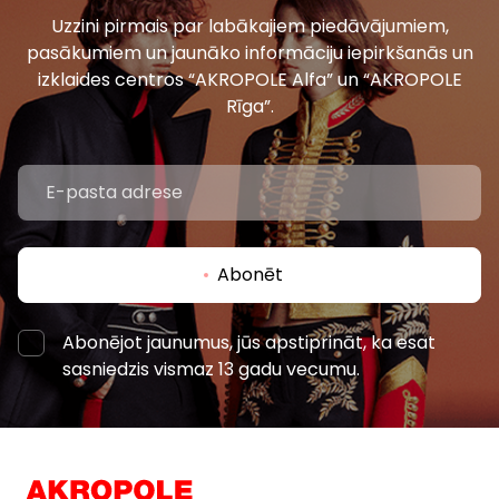
Uzzini pirmais par labākajiem piedāvājumiem,
pasākumiem un jaunāko informāciju iepirkšanās un
izklaides centros “AKROPOLE Alfa” un “AKROPOLE
Rīga”.
Abonēt
Abonējot jaunumus, jūs apstiprināt, ka esat
sasniedzis vismaz 13 gadu vecumu.