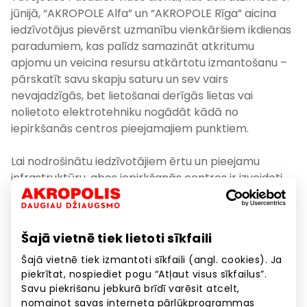
jūnijā, “AKROPOLE Alfa” un “AKROPOLE Rīga” aicina
iedzīvotājus pievērst uzmanību vienkāršiem ikdienas
paradumiem, kas palīdz samazināt atkritumu
apjomu un veicina resursu atkārtotu izmantošanu –
pārskatīt savu skapju saturu un sev vairs
nevajadzīgās, bet lietošanai derīgās lietas vai
nolietoto elektrotehniku nogādāt kādā no
iepirkšanās centros pieejamajiem punktiem.
Lai nodrošinātu iedzīvotājiem ērtu un pieejamu
infrastruktūru, abos iepirkšanās centros ir izveidoti
specializēti nodošanas punkti. “AKROPOLE Alfa”
apmeklētājiem ir pieejamas “Otrā Elpa” ziedojumu
kastes, kā arī “Eco Baltia vide” elektrotehnikas
Šajā vietnē tiek lietoti sīkfaili
šķirošanas konteineris un tekstila šķirošanas
konteineris, savukārt pie “AKROPOLE Rīga” aktīvi
Šajā vietnē tiek izmantoti sīkfaili (angl. cookies). Ja
piekrītat, nospiediet pogu “Atļaut visus sīkfailus”.
darbojas tekstila šķirošanas konteineri sadarbībā ar
Savu piekrišanu jebkurā brīdī varēsit atcelt,
sadzīves atkritumu apsaimniekošanas uzņēmumu
nomainot savas interneta pārlūkprogrammas