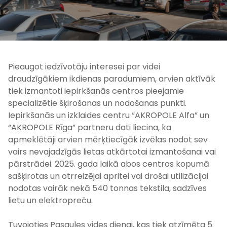
Pieaugot iedzīvotāju interesei par videi
draudzīgākiem ikdienas paradumiem, arvien aktīvāk
tiek izmantoti iepirkšanās centros pieejamie
specializētie šķirošanas un nodošanas punkti.
Iepirkšanās un izklaides centru “AKROPOLE Alfa” un
“AKROPOLE Rīga” partneru dati liecina, ka
apmeklētāji arvien mērķtiecīgāk izvēlas nodot sev
vairs nevajadzīgās lietas atkārtotai izmantošanai vai
pārstrādei. 2025. gada laikā abos centros kopumā
sašķirotas un otrreizējai apritei vai drošai utilizācijai
nodotas vairāk nekā 540 tonnas tekstila, sadzīves
lietu un elektropreču.
Tuvojoties Pasaules vides dienai, kas tiek atzīmēta 5.