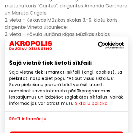
meiteņu koris “Cantus”, diriģentes Amanda Gertnere
un Maruta Grigale;
2. vieta – Ķekavas Mūzikas skolas 3.-9. klašu koris,
diriģente Vineta Litauniece;
3. vieta – Pāvula Jurjāna Rīgas Mūzikas skolas
4.-9.klašu koris, diriģentes Oksana Čerkasova un
Kristīne Eglīte.
Šajā vietnē tiek lietoti sīkfaili
B grupa:
Šajā vietnē tiek izmantoti sīkfaili (angl. cookies). Ja
1. vieta – Ventspils Valsts 1.ģimnāzijas meiteņu koris
piekrītat, nospiediet pogu “Atļaut visus sīkfailus”.
“Dzeguzīte”, diriģente Rita Vēverbrante;
Savu piekrišanu jebkurā brīdī varēsit atcelt,
nomainot savas interneta pārlūkprogrammas
2. vieta – Varakļānu vidusskolas 5.-9. klašu koris,
iestatījumus un izdzēšot saglabātos sīkfailus. Vairāk
diriģente Ārija Tumane;
informācijas var atrast mūsu
Sīkfailu politika
.
3. vieta – Tilžas pamatskolas 2.-9. klašu koris,
diriģente Linda Vītola.
Rādīt informāciju
5.-12. KLAŠU KORI