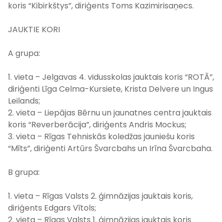
koris “Kibirkštys”, diriģents Toms Kazimirisaņecs.
JAUKTIE KORI
A grupa:
1. vieta – Jelgavas 4. vidusskolas jauktais koris “ROTĀ”,
diriģenti Līga Celma-Kursiete, Krista Delvere un Ingus
Leilands;
2. vieta – Liepājas Bērnu un jaunatnes centra jauktais
koris “Reverberācija”, diriģents Andris Mockus;
3. vieta – Rīgas Tehniskās koledžas jauniešu koris
“Mīts”, diriģenti Artūrs Švarcbahs un Irīna Švarcbaha.
B grupa:
1. vieta – Rīgas Valsts 2. ģimnāzijas jauktais koris,
diriģents Edgars Vītols;
2. vieta – Rīgas Valsts 1. ģimnāzijas jauktais koris