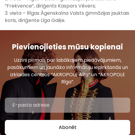
“Frekvence”, diriģents Kaspars Vēvers;
3. vieta – Rīgas Āgenskalna Valsts ģimnāzijas jauktais
koris, diriģente Līga Gaiķe.
Pievienojieties mūsu kopienai
Uzzini pirmais par labākajiem piedāvājumiem,
pasākumiem un jaunāko informāciju iepirkšanās un
izklaides centros “AKROPOLE Alfa” un “AKROPOLE
Rīga”.
Abonēt