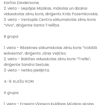
Karīna Zandersone;
2. vieta – Liepājas Mūzikas, mākslas un dizaina
vidusskolas zēnu koris, diriģents Krišs Pozemkovskis;
3. vieta – Ventspils Centra sākumskolas zēnu koris
“Vivo”, diriģente Santa Treilība.
B grupa:
1. vieta – Rēzeknes sākumskolas zēnu koris “Vokālā
iedvesma”, diriģents Jānis Veļičko;
2. vieta – Babītes vidusskolas zēnu koris “Trellis”,
diriģente Sandra Sestule;
3. vieta –
netika piešķirta
.
4.-9. KLAŠU KORI
A grupa:
1. vieta – Ernesta Vīgnera Kuldīgas Mūzikas skolas