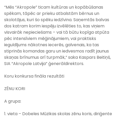
“Mēs “Akropole” ticam kultūras un kopābūšanas
spēkam, tāpēc ar prieku atbalstām bērnus un
skolotājus, kuri šo spēku iedzīvina. Saņemtās balvas
dos katram korim iespēju izvēlēties to, kas viņiem
visvairāk nepieciešams – vai tā būtu kopīga atpūta
pēc intensīviem mēģinājumiem, vai praktisks
ieguldījums nākotnes iecerēs, galvenais, ka tas
stiprinās komandas garu un iedvesmos radīt jaunus
skaņas brīnumus arī turpmāk,” saka Kaspars Beitiņš,
SIA “Akropole Latvija” ģenerāldirektors.
Koru konkursa fināla rezultāti
ZĒNU KORI
A grupa:
1. vieta – Dobeles Mūzikas skolas zēnu koris, diriģente