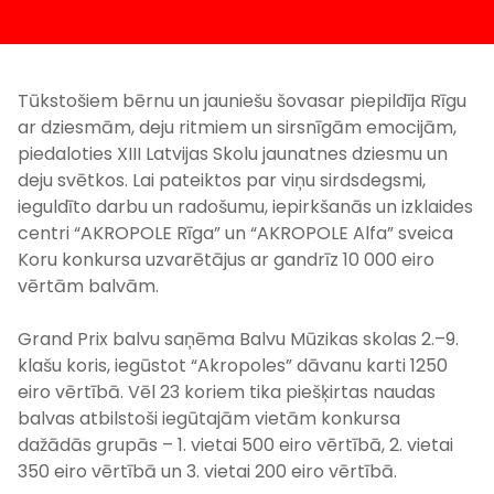
Tūkstošiem bērnu un jauniešu šovasar piepildīja Rīgu
ar dziesmām, deju ritmiem un sirsnīgām emocijām,
piedaloties XIII Latvijas Skolu jaunatnes dziesmu un
deju svētkos. Lai pateiktos par viņu sirdsdegsmi,
ieguldīto darbu un radošumu, iepirkšanās un izklaides
centri “AKROPOLE Rīga” un “AKROPOLE Alfa” sveica
Koru konkursa uzvarētājus ar gandrīz 10 000 eiro
vērtām balvām.
Grand Prix balvu saņēma Balvu Mūzikas skolas 2.–9.
klašu koris, iegūstot “Akropoles” dāvanu karti 1250
eiro vērtībā. Vēl 23 koriem tika piešķirtas naudas
balvas atbilstoši iegūtajām vietām konkursa
dažādās grupās – 1. vietai 500 eiro vērtībā, 2. vietai
350 eiro vērtībā un 3. vietai 200 eiro vērtībā.