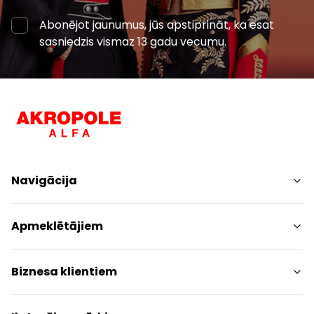
Abonējot jaunumus, jūs apstiprināt, ka esat
sasniedzis vismaz 13 gadu vecumu.
Navigācija
Iepirkšanās
Apmeklētājiem
Pakalpojumi
Izklaides
Centra plāns
Biznesa klientiem
Restorāni
Dzīvniekiem draudzīgs
Kontakti
Kontakti