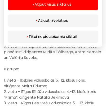
Atļaut visus sīkfailus
A grupa:
1. vieta – Liepājas Mūzikas, mākslas un dizaina
Atļaut izvēlēties
vidusskolas meiteņu koris, diriģents Andris Kontauts;
2. vieta – Bērnu un jauniešu centra “Rīgas Skolēnu
pils” meiteņu koris “Rīga”, diriģentes Irīna Švarcbaha
Tikai nepieciešamie sīkfaili
un Aija Smiltēna;
3. vieta – Ventspils Mūzikas vidusskolas koris “Nošu
planētas”, diriģentes Rudīte Tālberga, Antra Ziemele
un Valērija Saveka.
B grupa:
1. vieta – Ikšķiles vidusskolas 5.-12. klašu koris,
diriģente Maira Līduma;
2. vieta – Rīgas Rīnūžu vidusskolas 4.-12. klašu koris
“Prima”, diriģente Natalja Jekimova;
3. vieta – Rīgas Lietuviešu vidusskolas 5. – 12. klašu