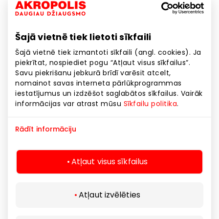
saprotošiem, iejūtīgiem un atbalstošiem vienam pret
otru, kā arī iespēju robežās palīdzēt tiem, kuriem tas
ir visvairāk nepieciešams, lai bērni ar prieku un
Šajā vietnē tiek lietoti sīkfaili
gandarījumu varētu uzsākt skolas gaitas.”
Šajā vietnē tiek izmantoti sīkfaili (angl. cookies). Ja
piekrītat, nospiediet pogu “Atļaut visus sīkfailus”.
Lai parūpētos par tām ģimenēm, kas ikdienā
Savu piekrišanu jebkurā brīdī varēsit atcelt,
saskaras ar finansiālām grūtībām, “AKROPOLE”
nomainot savas interneta pārlūkprogrammas
iepirkšanās centri sadarbībā ar labdarības
iestatījumus un izdzēšot saglabātos sīkfailus. Vairāk
organizāciju Ziedot.lv un sadarbības partneriem
informācijas var atrast mūsu
Sīkfailu politika
.
augustā jau sesto gadu pēc kārtas organizēs
labdarības akciju “Palīdzēsim sagatavoties skolai
Rādīt informāciju
kopā!” un aicinās iedzīvotājus ziedot jaunas drēbes,
apavus, kancelejas preces un citas skolai noderīgas
Atļaut visus sīkfailus
lietas maznodrošināto ģimeņu bērniem.
“Šī akcija pēdējo gadu laikā ir kļuvusi par labu tradīciju
Atļaut izvēlēties
un iedvesmojošu solidaritātes piemēru. Katrs
ziedojums – gan naudā, gan praktiskā veidā – ir