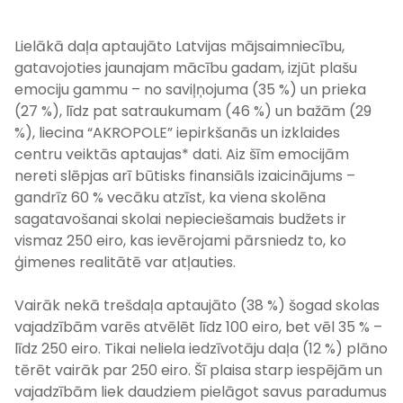
Lielākā daļa aptaujāto Latvijas mājsaimniecību,
gatavojoties jaunajam mācību gadam, izjūt plašu
emociju gammu – no saviļņojuma (35 %) un prieka
(27 %), līdz pat satraukumam (46 %) un bažām (29
%), liecina “AKROPOLE” iepirkšanās un izklaides
centru veiktās aptaujas* dati. Aiz šīm emocijām
nereti slēpjas arī būtisks finansiāls izaicinājums –
gandrīz 60 % vecāku atzīst, ka viena skolēna
sagatavošanai skolai nepieciešamais budžets ir
vismaz 250 eiro, kas ievērojami pārsniedz to, ko
ģimenes realitātē var atļauties.
Vairāk nekā trešdaļa aptaujāto (38 %) šogad skolas
vajadzībām varēs atvēlēt līdz 100 eiro, bet vēl 35 % –
līdz 250 eiro. Tikai neliela iedzīvotāju daļa (12 %) plāno
tērēt vairāk par 250 eiro. Šī plaisa starp iespējām un
vajadzībām liek daudziem pielāgot savus paradumus