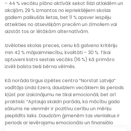
– 44 % vecāku plāno aktīvāk sekot līdzi atlaidēm un
akcijām, 29 % izmantos no iepriekšējiem skolas
gadiem palikušās lietas, bet 11 % apsver iespēju
atteikties no atsevišķām precēm un zīmoliem vai
aizstāt tos ar lētākām alternatīvām.
Izvēloties skolas preces, cenu kā galveno kritēriju
min 42 % mājsaimniecību, kvalitāti – 30 %. Tikai
aptuveni katrs sestais vecāks (16 %) kā primāro
izvēli balsta tieši bērna vēlmēs.
Kā norāda tirgus izpētes centra “Norstat Latvija”
vadītāja Linda Ezera, daudziem vecākiem šis periods
kļūst par izaicinājumu ne tikai emocionāli, bet arī
praktiski: “Aptauja skaidri parāda, ka mācību gada
sākums ne vienmēr ir pozitīvu cerību un mērķu
piepildīts laiks. Daudzām ģimenēm tas vienlaikus ir
periods ar ievērojamu emocionālo un finansiālo
slodzi. Tāpēc īpaši svarīgi šajā laikā ir būt