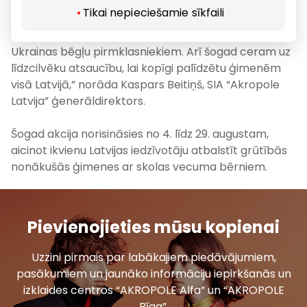
palīdzējis bērniem sākt skolu ar pārliecību un prieku.
Tikai nepieciešamie sīkfaili
Pagājušajā gadā sabiedrības ziedojumi palīdzēja
uzsākt skolas gaitas 317 bērniem, tostarp 150
Ukrainas bēgļu pirmklasniekiem. Arī šogad ceram uz
līdzcilvēku atsaucību, lai kopīgi palīdzētu ģimenēm
visā Latvijā,” norāda Kaspars Beitiņš, SIA “Akropole
Latvija” ģenerāldirektors.
Šogad akcija norisināsies no 4. līdz 29. augustam,
aicinot ikvienu Latvijas iedzīvotāju atbalstīt grūtībās
nonākušās ģimenes ar skolas vecuma bērniem.
Pievienojieties mūsu kopienai
Uzzini pirmais par labākajiem piedāvājumiem,
pasākumiem un jaunāko informāciju iepirkšanās un
izklaides centros “AKROPOLE Alfa” un “AKROPOLE
Rīga”.