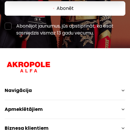
Abonēt
Abonējot jaunumus, jūs apstiprināt, ka esat
sasniedzis vismaz 13 gadu vecumu.
Navigācija
Iepirkšanās
Apmeklētājiem
Pakalpojumi
Izklaides
Centra plāns
Biznesa klientiem
Restorāni