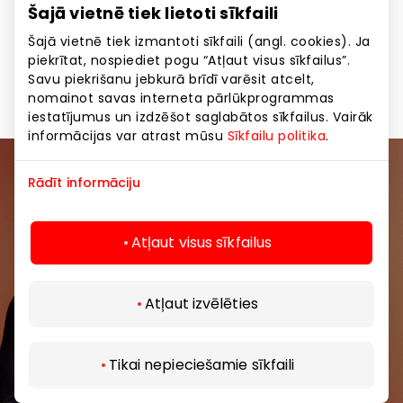
Visu februāri –20% erotiskajām rotaļlietām un
Šajā vietnē tiek lietoti sīkfaili
baudas precēm.
Šajā vietnē tiek izmantoti sīkfaili (angl. cookies). Ja
Izvēlies īpašu dāvanu sev vai mīļotajam un padari
piekrītat, nospiediet pogu “Atļaut visus sīkfailus”.
Valentīndienu neaizmirstamu! 💜✨
Savu piekrišanu jebkurā brīdī varēsit atcelt,
nomainot savas interneta pārlūkprogrammas
iestatījumus un izdzēšot saglabātos sīkfailus. Vairāk
informācijas var atrast mūsu
Sīkfailu politika
.
Rādīt informāciju
Pievienojieties mūsu kopienai
Uzzini pirmais par labākajiem piedāvājumiem,
Atļaut visus sīkfailus
pasākumiem un jaunāko informāciju iepirkšanās un
izklaides centros “AKROPOLE Alfa” un “AKROPOLE
Rīga”.
Atļaut izvēlēties
Tikai nepieciešamie sīkfaili