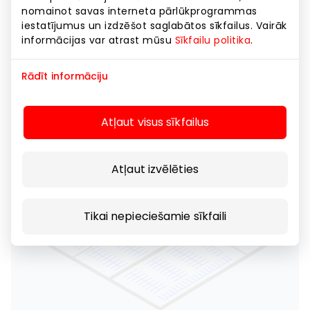
nomainot savas interneta pārlūkprogrammas
iestatījumus un izdzēšot saglabātos sīkfailus. Vairāk
informācijas var atrast mūsu
Sīkfailu politika
.
Rādīt informāciju
Atļaut visus sīkfailus
Atļaut izvēlēties
Tikai nepieciešamie sīkfaili