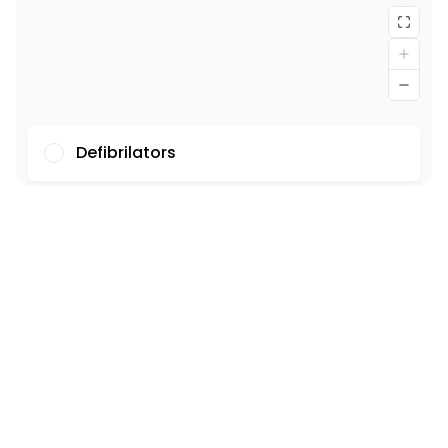
Defibrilators
Fonts
Ilustrācijas
Rādīt
Slēpt
Fons
Gaišs
Kontrasts
Atsauces ir pasvītrotas