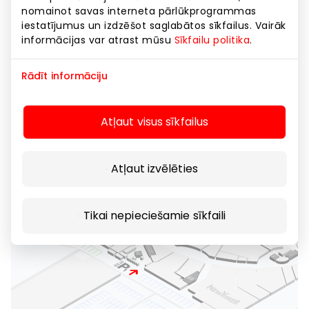
nomainot savas interneta pārlūkprogrammas
iestatījumus un izdzēšot saglabātos sīkfailus. Vairāk
informācijas var atrast mūsu
Sīkfailu politika
.
Rādīt informāciju
Atļaut visus sīkfailus
Atļaut izvēlēties
Tikai nepieciešamie sīkfaili