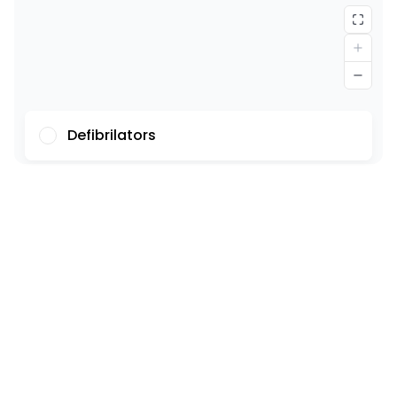
Defibrilators
Fonts
Ilustrācijas
Rādīt
Slēpt
Fons
Gaišs
Kontrasts
Atsauces ir pasvītrotas