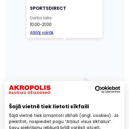
Šajā vietnē tiek lietoti sīkfaili
Šajā vietnē tiek izmantoti sīkfaili (angl. cookies). Ja
piekrītat, nospiediet pogu “Atļaut visus sīkfailus”.
Savu piekrišanu jebkurā brīdī varēsit atcelt,