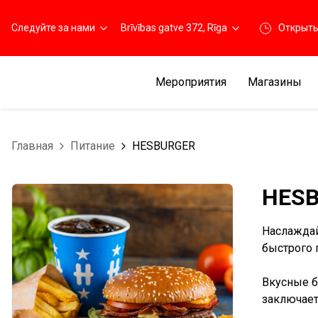
Следуйте за нами
Brīvības gatve 372, Rīga
Открыт
Мероприятия
Магазины
Главная
Питание
HESBURGER
HES
Наслаждай
быстрого 
Вкусные б
заключает