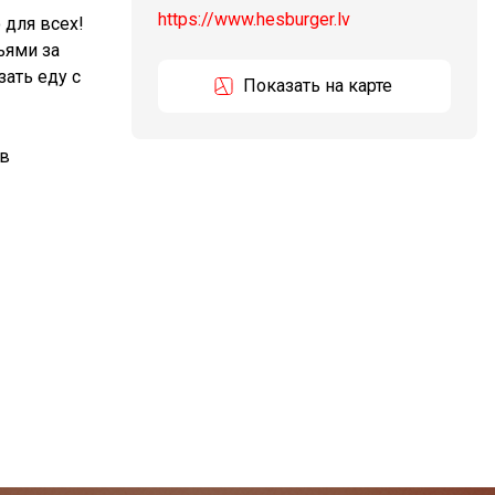
https://www.hesburger.lv
 для всех!
ьями за
ать еду с
Показать на карте
 в