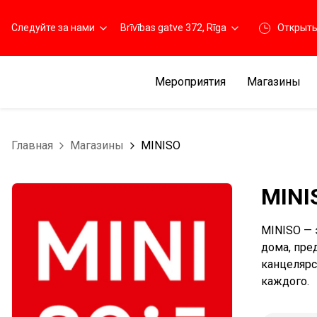
Следуйте за нами
Brīvības gatve 372, Rīga
Открыт
Мероприятия
Магазины
Главная
Магазины
MINISO
MINI
MINISO — 
дома, пре
канцелярс
каждого.