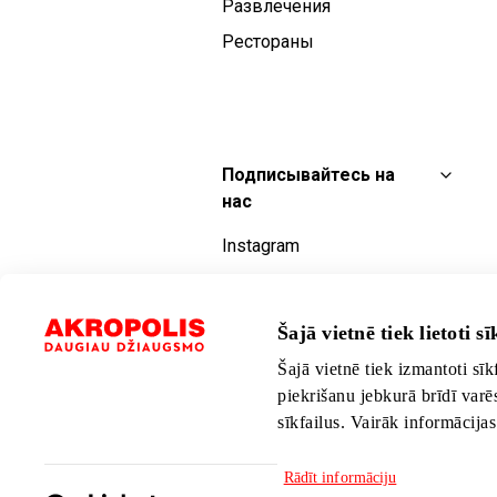
Развлечения
Рестораны
Подписывайтесь на
нас
Instagram
Facebook
YouTube
Šajā vietnē tiek lietoti sīk
TikTok
Šajā vietnē tiek izmantoti sīk
piekrišanu jebkurā brīdī varē
sīkfailus. Vairāk informācija
Rādīt informāciju