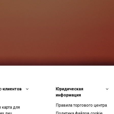
с-клиентов
Юридическая
информация
Правила торгового центра
 карта для
их лиц
Политика файлов cookie