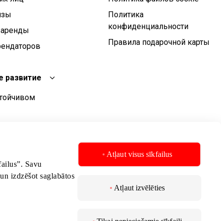
изы
Политика
конфиденциальности
 аренды
Правила подарочной карты
рендаторов
е развитие
стойчивом
чивого развития
стойчивого
Atļaut visus sīkfailus
kfailus”. Savu
 un izdzēšot saglabātos
Atļaut izvēlēties