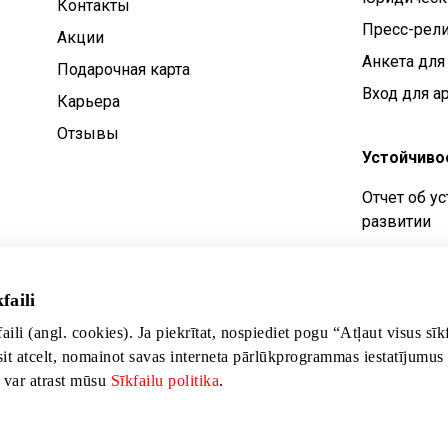
Контакты
Пресс-рел
Aкции
Анкета для
Подарочная карта
Вход для а
Карьера
Отзывы
Устойчиво
Отчет об у
развитии
Цели устой
Политика у
faili
развития
faili (angl. cookies). Ja piekrītat, nospiediet pogu “Atļaut visus sī
sit atcelt, nomainot savas interneta pārlūkprogrammas iestatījumus
s var atrast mūsu
Sīkfailu politika
.