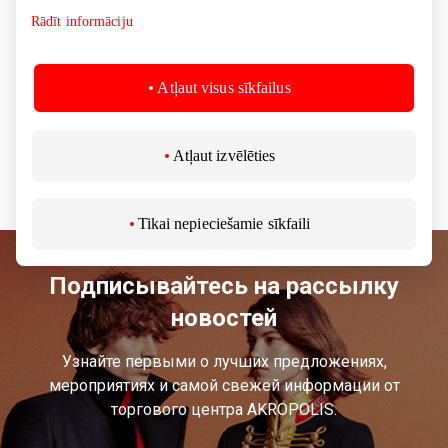
ПОДАРКИ
Rādīt informāciju
Бесплатная регистрация в клубе на месте для
возрастной группы 60+.
Atļaut visus sīkfailus
Особенные тренировки для сеньоров.
Больше информации здесь.
Atļaut izvēlēties
Tikai nepieciešamie sīkfaili
Подписывайтесь на рассылку
новостей
Узнайте первыми о лучших предложениях,
мероприятиях и самой свежей информации от
торгового центра AKROPOLIS.