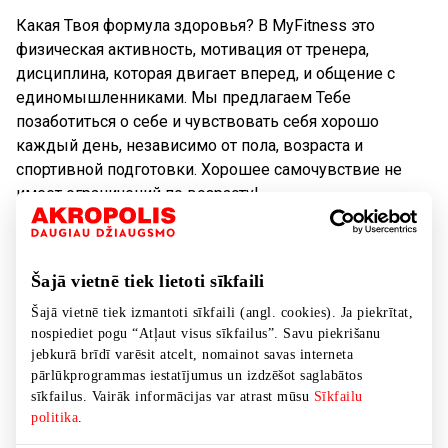
Какая Твоя формула здоровья? В MyFitness это
физическая активность, мотивация от тренера,
дисциплина, которая двигает вперед, и общение с
единомышленниками. Мы предлагаем Тебе
позаботиться о себе и чувствовать себя хорошо
каждый день, независимо от пола, возраста и
спортивной подготовки. Хорошее самочувствие не
имеет ограничений по возрасту!
Октябрь — это месяц, посвященный нашим сеньорам,
напоминая о важности активного и здорового образа
Šajā vietnē tiek lietoti sīkfaili
жизни. MyFitness призывает не забывать о
регулярных физических нагрузках, которые не только
Šajā vietnē tiek izmantoti sīkfaili (angl. cookies). Ja piekrītat,
nospiediet pogu “Atļaut visus sīkfailus”. Savu piekrišanu
улучшают физическую форму, но и укрепляют
jebkurā brīdī varēsit atcelt, nomainot savas interneta
здоровье, а также повышают качество жизни. Спорт
pārlūkprogrammas iestatījumus un izdzēšot saglabātos
для сеньоров— это отличный способ поддерживать
sīkfailus. Vairāk informācijas var atrast mūsu
Sīkfailu
силу мышц, гибкость суставов и общее самочувствие.
politika
.