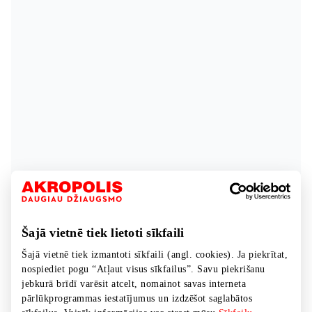
Šajā vietnē tiek lietoti sīkfaili
Šajā vietnē tiek izmantoti sīkfaili (angl. cookies). Ja piekrītat,
nospiediet pogu “Atļaut visus sīkfailus”. Savu piekrišanu
jebkurā brīdī varēsit atcelt, nomainot savas interneta
pārlūkprogrammas iestatījumus un izdzēšot saglabātos