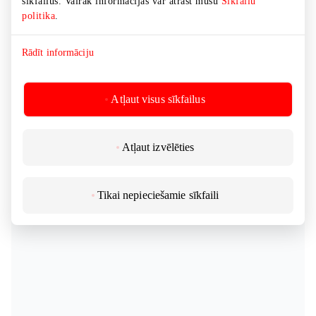
sīkfailus. Vairāk informācijas var atrast mūsu
Sīkfailu
politika
.
Rādīt informāciju
Atļaut visus sīkfailus
Atļaut izvēlēties
Tikai nepieciešamie sīkfaili