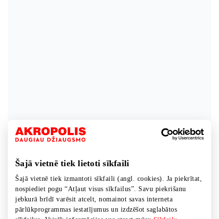
Šajā vietnē tiek lietoti sīkfaili
Šajā vietnē tiek izmantoti sīkfaili (angl. cookies). Ja piekrītat,
nospiediet pogu “Atļaut visus sīkfailus”. Savu piekrišanu
jebkurā brīdī varēsit atcelt, nomainot savas interneta
pārlūkprogrammas iestatījumus un izdzēšot saglabātos