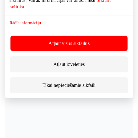
sīkfailus. Vairāk informācijas var atrast mūsu
Sīkfailu
politika
.
Rādīt informāciju
Atļaut visus sīkfailus
Atļaut izvēlēties
Tikai nepieciešamie sīkfaili