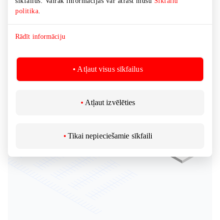
sīkfailus. Vairāk informācijas var atrast mūsu
Sīkfailu
politika
.
Rādīt informāciju
Atļaut visus sīkfailus
Atļaut izvēlēties
Tikai nepieciešamie sīkfaili