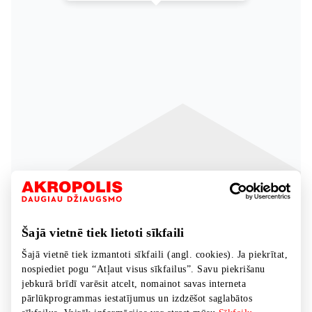
Šajā vietnē tiek lietoti sīkfaili
Šajā vietnē tiek izmantoti sīkfaili (angl. cookies). Ja piekrītat,
nospiediet pogu “Atļaut visus sīkfailus”. Savu piekrišanu
jebkurā brīdī varēsit atcelt, nomainot savas interneta
pārlūkprogrammas iestatījumus un izdzēšot saglabātos