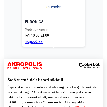
Šajā vietnē tiek lietoti sīkfaili
Šajā vietnē tiek izmantoti sīkfaili (angl. cookies). Ja piekrītat,
nospiediet pogu “Atļaut visus sīkfailus”. Savu piekrišanu
jebkurā brīdī varēsit atcelt, nomainot savas interneta
pārlūkprogrammas iestatījumus un izdzēšot saglabātos