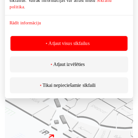
sīkfailus. Vairāk informācijas var atrast mūsu
Sīkfailu
politika
.
Rādīt informāciju
Atļaut visus sīkfailus
Atļaut izvēlēties
Tikai nepieciešamie sīkfaili