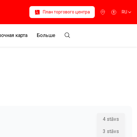
План торгового центра
RU
очная карта
Больше