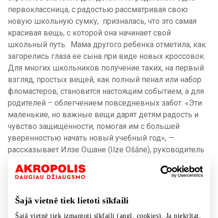
первоклассница, с радостью рассматривая свою
новую школьную сумку, призналась, что это самая
красивая вещь, с которой она начинает свой
школьный путь. Мама другого ребенка отметила, как
загорелись глаза ее сына при виде новых кроссовок.
Для многих школьников получение таких, на первый
взгляд, простых вещей, как полный пенал или набор
фломастеров, становится настоящим событием, а для
родителей – облегчением повседневных забот. «Эти
маленькие, но важные вещи дарят детям радость и
чувство защищённости, помогая им с большей
уверенностью начать новый учебный год», —
рассказывает Илзе Ошане
(Ilze Ošāne)
, руководитель
по коммуникациям благотворительной организации
Ziedot.lv
.
«Как отец, я осознаю, насколько важным является это
Šajā vietnē tiek lietoti sīkfaili
событие для детей – начало учебного года, и я рад, что
Šajā vietnē tiek izmantoti sīkfaili (angl. cookies). Ja piekrītat,