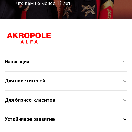
что вам не менее 13 лет.
Навигация
Магазины
Для посетителей
Услуги
Развлечения
План торгового центра
Для бизнес-клиентов
Рестораны
С животными
Контакты
Контакты
Устойчивое развитие
Aкции
Подарочная карта для юридических лиц
Подарочная карта
Пресс-релизы
Отчет об устойчивом развитии