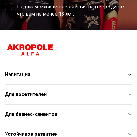
Подписываясь на новости, вы подтверждаете,
что вам не менее 13 лет.
Навигация
Магазины
Для посетителей
Услуги
Развлечения
План торгового центра
Для бизнес-клиентов
Рестораны
С животными
Контакты
Контакты
Устойчивое развитие
Aкции
Подарочная карта для юридических лиц