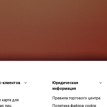
с-клиентов
Юридическая
информация
Правила торгового центра
 карта для
их лиц
Политика файлов cookie