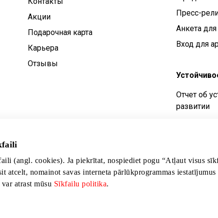
Контакты
Пресс-рел
Aкции
Анкета для
Подарочная карта
Вход для а
Карьера
Отзывы
Устойчиво
Отчет об у
развитии
Цели устой
Политика у
faili
развития
faili (angl. cookies). Ja piekrītat, nospiediet pogu “Atļaut visus sī
sit atcelt, nomainot savas interneta pārlūkprogrammas iestatījumus
s var atrast mūsu
Sīkfailu politika
.