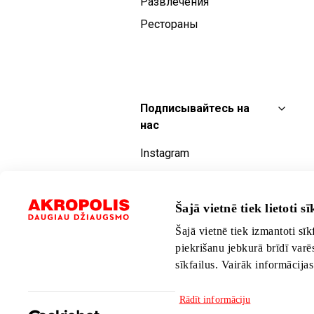
Развлечения
Рестораны
Подписывайтесь на
нас
Instagram
Facebook
YouTube
Šajā vietnē tiek lietoti sīk
TikTok
Šajā vietnē tiek izmantoti sīk
piekrišanu jebkurā brīdī varē
sīkfailus. Vairāk informācija
Rādīt informāciju