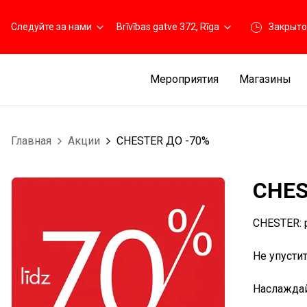
Следуйте за нами
Brīvības gatve 372, Rīga
Закрыто
Мероприятия
Магазины
Главная
Aкции
CHESTER ДО -70%
CHES
CHESTER: 
Не упусти
Наслаждай