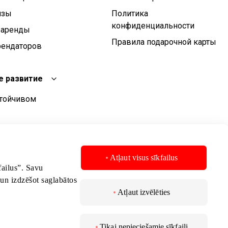
изы
Политика
конфиденциальности
 аренды
Правила подарочной карты
рендаторов
е развитие
стойчивом
чивого развития
стойчивого
Atļaut visus sīkfailus
kfailus”. Savu
 un izdzēšot saglabātos
Atļaut izvēlēties
Tikai nepieciešamie sīkfaili