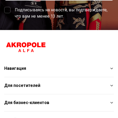
Подписываясь на новости, вы подтверждаете,
что вам не менее 13 лет.
Навигация
Магазины
Для посетителей
Услуги
Развлечения
План торгового центра
Для бизнес-клиентов
Рестораны
С животными
Контакты
Контакты