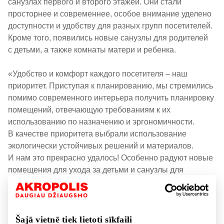
санузлах первого и второго этажей. Они стали
просторнее и современнее, особое внимание уделено
доступности и удобству для разных групп посетителей.
Кроме того, появились новые санузлы для родителей
с детьми, а также комнаты матери и ребенка.
«Удобство и комфорт каждого посетителя – наш
приоритет. Приступая к планированию, мы стремились
помимо современного интерьера получить планировку
помещений, отвечающую требованиям к их
использованию по назначению и эргономичности.
В качестве приоритета выбрали использование
экологически устойчивых решений и материалов.
И нам это прекрасно удалось! Особенно радуют новые
помещения для ухода за детьми и санузлы для
родителей с детьми, которые теперь есть на каждом
этаже торгового центра. Общее количество санитарно-
технических блоков тоже увеличено, чтобы
в дальнейшем уменьшить образование потенциальных
Šajā vietnē tiek lietoti sīkfaili