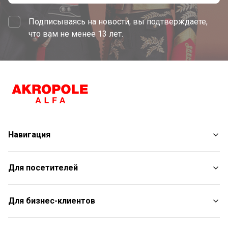
Подписываясь на новости, вы подтверждаете,
что вам не менее 13 лет.
Навигация
Магазины
Для посетителей
Услуги
Развлечения
План торгового центра
Для бизнес-клиентов
Рестораны
С животными
Контакты
Контакты