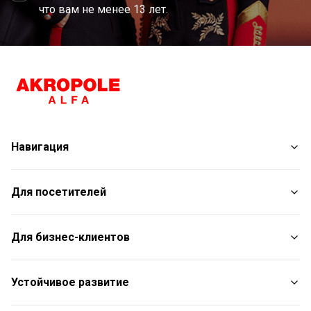
что вам не менее 13 лет.
Навигация
Магазины
Для посетителей
Услуги
Развлечения
План торгового центра
Для бизнес-клиентов
Рестораны
С животными
Контакты
Контакты
Устойчивое развитие
Aкции
Подарочная карта для юридических лиц
Подарочная карта
Пресс-релизы
Отчет об устойчивом развитии