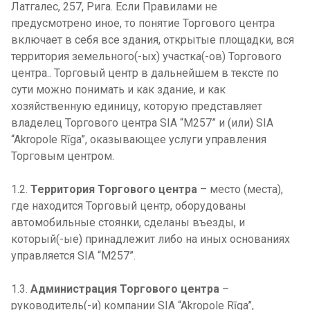
Латгалес, 257, Рига. Если Правилами не
предусмотрено иное, то понятие Торгового центра
включает в себя все здания, открытые площадки, вся
территория земельного(-ых) участка(-ов) Торгового
центра.. Торговый центр в дальнейшем в тексте по
сути можно понимать и как здание, и как
хозяйственную единицу, которую представляет
владелец Торгового центра SIA “M257” и (или) SIA
“Akropole Rīga”, оказывающее услуги управления
Торговым центром.
1.2.
Территория Торгового центра
– место (места),
где находится Торговый центр, оборудованы
автомобильные стоянки, сделаны въезды, и
который(-ые) принадлежит либо на иных основаниях
управляется SIA “M257”.
1.3.
Администрация Торгового центра
–
руководитель(-и) компании SIA “Akropole Rīga”,