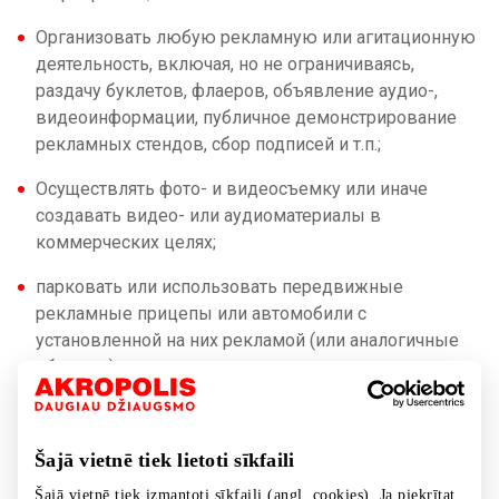
Организовать любую рекламную или агитационную
деятельность, включая, но не ограничиваясь,
раздачу буклетов, флаеров, объявление аудио-,
видеоинформации, публичное демонстрирование
рекламных стендов, сбор подписей и т.п.;
Осуществлять фото- и видеосъемку или иначе
создавать видео- или аудиоматериалы в
коммерческих целях;
парковать или использовать передвижные
рекламные прицепы или автомобили с
установленной на них рекламой (или аналогичные
объекты);
оставлять автомобиль на парковке Торгового
центра в период с 24:00 до 07:00 (если дорожные
Šajā vietnē tiek lietoti sīkfaili
знаки не предписывают другой период).
Šajā vietnē tiek izmantoti sīkfaili (angl. cookies). Ja piekrītat,