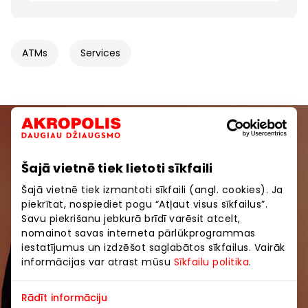
ATMs
Services
Join our community
Šajā vietnē tiek lietoti sīkfaili
Be the first to know about the best offers, events
and the latest information from AKROPOLE shopping
Šajā vietnē tiek izmantoti sīkfaili (angl. cookies). Ja
piekrītat, nospiediet pogu “Atļaut visus sīkfailus”.
centers.
Savu piekrišanu jebkurā brīdī varēsit atcelt,
nomainot savas interneta pārlūkprogrammas
iestatījumus un izdzēšot saglabātos sīkfailus. Vairāk
informācijas var atrast mūsu
Sīkfailu politika
.
Rādīt informāciju