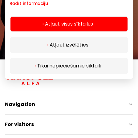
Rādīt informāciju
Subscribe
Atļaut visus sīkfailus
By subscribing to our newsletter, you confirm
that you are at least 13 years of age.
Atļaut izvēlēties
Tikai nepieciešamie sīkfaili
Navigation
Shops
For visitors
Services
Entertainment
SC Plan