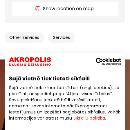
Show location on map
Other Services
Services
Join our community
Šajā vietnē tiek lietoti sīkfaili
Šajā vietnē tiek izmantoti sīkfaili (angl. cookies). Ja
Be the first to know about the best offers, events
piekrītat, nospiediet pogu “Atļaut visus sīkfailus”.
and the latest information from AKROPOLE shopping
Savu piekrišanu jebkurā brīdī varēsit atcelt,
centers.
nomainot savas interneta pārlūkprogrammas
iestatījumus un izdzēšot saglabātos sīkfailus. Vairāk
informācijas var atrast mūsu
Sīkfailu politika
.